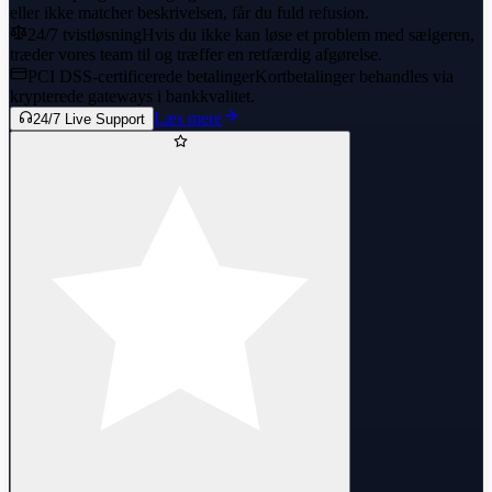
eller ikke matcher beskrivelsen, får du fuld refusion.
24/7 tvistløsning
Hvis du ikke kan løse et problem med sælgeren,
træder vores team til og træffer en retfærdig afgørelse.
PCI DSS-certificerede betalinger
Kortbetalinger behandles via
krypterede gateways i bankkvalitet.
Læs mere
24/7 Live Support