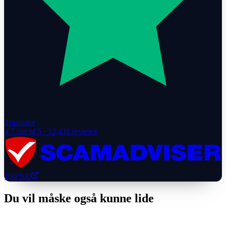
Trustpilot
4.7
out of 5 ·
12,431
reviews
100
/100
Du vil måske også kunne lide