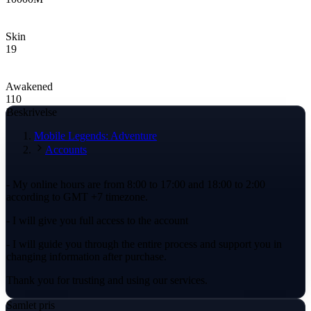
Skin
19
Awakened
110
Beskrivelse
Mobile Legends: Adventure
Accounts
- My online hours are from 8:00 to 17:00 and 18:00 to 2:00
according to GMT +7 timezone.
- I will give you full access to the account
- I will guide you through the entire process and support you in
changing information after purchase.
Thank you for trusting and using our services.
Samlet pris