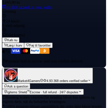
1.665,90 kr.
+≈ 66,6 kr.
back to your wallet
Levering
24 hours
E-mail-adgang
Fuld kontrol
Køb nu
Læg i kurv
Føj til favoritter
Payment held in escrow until you confirm delivery
Market4Gamers
4.93
·
368 orders
·
verified seller
Ask a question
™
igitems Shield
Escrow · full refund · 24/7 disputes
Betaling holdes i escrow
Din betaling bliver hos igitems og
frigives først, når du bekræfter leveringen.
100% pengene-tilbage-garanti
Hvis din ordre ikke bliver leveret