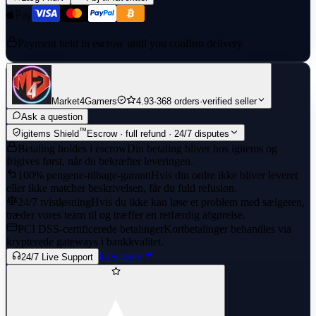
Payment held in escrow until you confirm delivery
Market4Gamers
4.93
·
368 orders
·
verified seller
Ask a question
™
igitems Shield
Escrow · full refund · 24/7 disputes
Betaling holdes i escrow
Din betaling bliver hos igitems og
frigives først, når du bekræfter leveringen.
100% pengene-tilbage-garanti
Hvis din ordre ikke bliver leveret
eller ikke matcher beskrivelsen, får du fuld refusion.
24/7 tvistløsning
Hvis du ikke kan løse et problem med sælgeren,
træder vores team til og træffer en retfærdig afgørelse.
PCI DSS-certificerede betalinger
Kortbetalinger behandles via
krypterede gateways i bankkvalitet.
Læs mere
24/7 Live Support