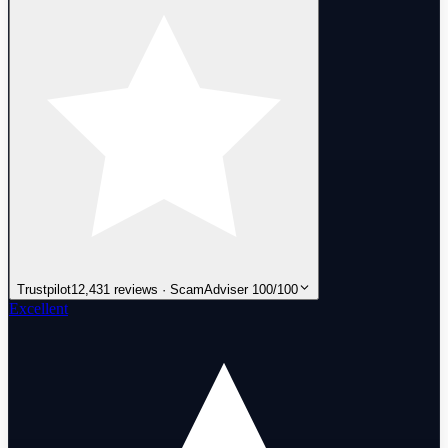
Trustpilot
12,431 reviews · ScamAdviser 100/100
Excellent