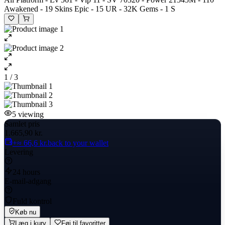
Awakened - 19 Skins Epic - 15 UR - 32K Gems - 1 S
1 / 3
5
viewing
Samlet pris
1.665,90 kr.
+≈ 66,6 kr.
back to your wallet
Levering
24 hours
E-mail-adgang
Fuld kontrol
Køb nu
Læg i kurv
Føj til favoritter