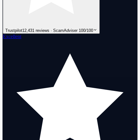
Trustpilot
12,431 reviews · ScamAdviser 100/100
Excellent