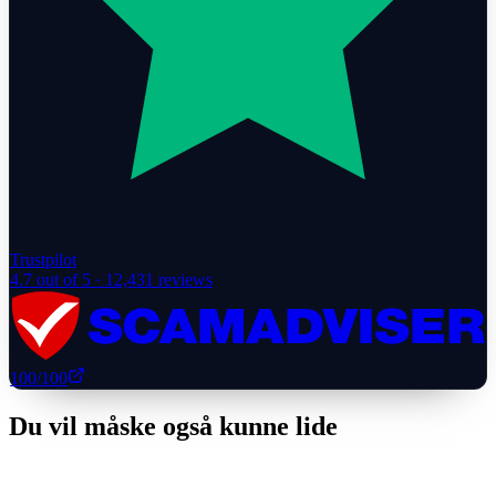
Trustpilot
4.7
out of 5 ·
12,431
reviews
100
/100
Du vil måske også kunne lide