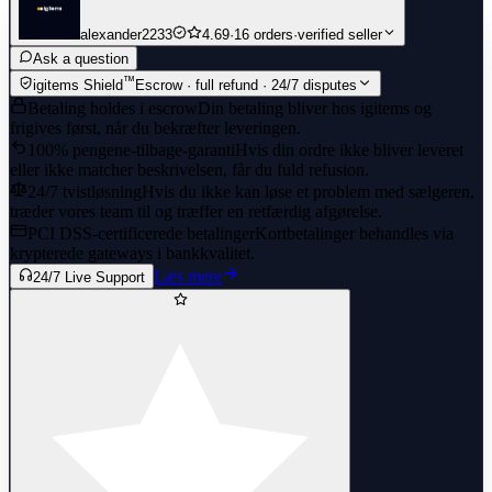
alexander2233
4.69
·
16 orders
·
verified seller
Ask a question
™
igitems Shield
Escrow · full refund · 24/7 disputes
Betaling holdes i escrow
Din betaling bliver hos igitems og
frigives først, når du bekræfter leveringen.
100% pengene-tilbage-garanti
Hvis din ordre ikke bliver leveret
eller ikke matcher beskrivelsen, får du fuld refusion.
24/7 tvistløsning
Hvis du ikke kan løse et problem med sælgeren,
træder vores team til og træffer en retfærdig afgørelse.
PCI DSS-certificerede betalinger
Kortbetalinger behandles via
krypterede gateways i bankkvalitet.
Læs mere
24/7 Live Support