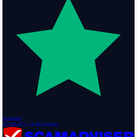
Trustpilot
4.7
out of 5 ·
12,431
reviews