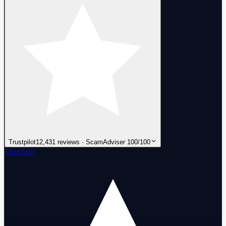
Trustpilot
12,431 reviews · ScamAdviser 100/100
Excellent