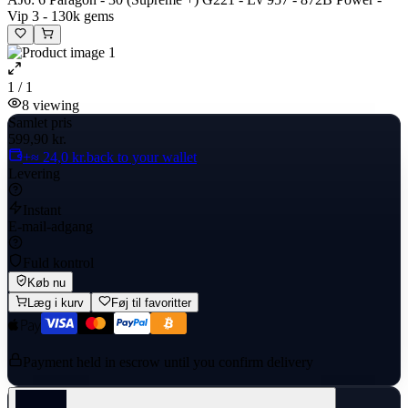
Vip 3 - 130k gems
1 / 1
8
viewing
Samlet pris
599,90 kr.
+≈ 24,0 kr.
back to your wallet
Levering
Instant
E-mail-adgang
Fuld kontrol
Køb nu
Læg i kurv
Føj til favoritter
Payment held in escrow until you confirm delivery