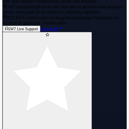
eller ikke matcher beskrivelsen, får du fuld refusion.
24/7 tvistløsning
Hvis du ikke kan løse et problem med sælgeren,
træder vores team til og træffer en retfærdig afgørelse.
PCI DSS-certificerede betalinger
Kortbetalinger behandles via
krypterede gateways i bankkvalitet.
Læs mere
24/7 Live Support