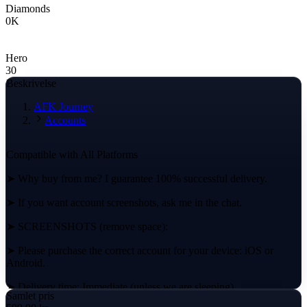
Diamonds
0
K
Hero
30
Beskrivelse
AFK Journey
Accounts
Compatible with All Platforms
➤ Why buy from me? I guarantee 100% successful delivery.
➤ If you want account screenshots, ask me in the chat.
➤ SCREENSHOTS (remove space):
➤ Please purchase the correct account for your device: iOS or
Android.
➤ Delivery time: Immediate (unless we are sleeping).
Samlet pris