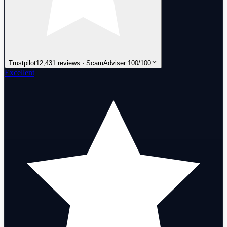
Trustpilot
12,431 reviews · ScamAdviser 100/100
Excellent