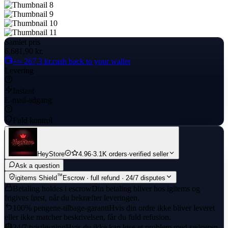
Samlet pris
6.681,90 kr.
+≈ 267,3 kr.
cash back to your wallet
Levering
Instant
E-mail-adgang
Fuld kontrol
HeyStore
4.96
·
3.1K orders
·
verified seller
Ask a question
™
igitems Shield
Escrow · full refund · 24/7 disputes
Betaling holdes i escrow
Din betaling bliver hos igitems og
frigives først, når du bekræfter leveringen.
100% pengene-tilbage-garanti
Hvis din ordre ikke bliver leveret
eller ikke matcher beskrivelsen, får du fuld refusion.
24/7 tvistløsning
Hvis du ikke kan løse et problem med sælgeren,