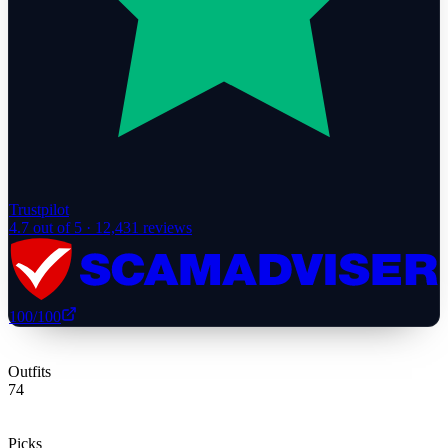
Trustpilot
4.7
out of 5 ·
12,431
reviews
100
/100
Outfits
74
Picks