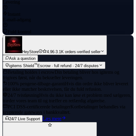
Levering
Pickaxes: 47
Instant
Dances: 74
E-mail-adgang
Gliders: 55
Fuld kontrol
Wraps: 24
Banners: 139
HeyStore
4.96
·
3.1K orders
·
verified seller
Sprays: 96
Ask a question
™
igitems Shield
Escrow · full refund · 24/7 disputes
Exclusives: 39
Betaling holdes i escrow
Din betaling bliver hos igitems og
frigives først, når du bekræfter leveringen.
100% pengene-tilbage-garanti
Hvis din ordre ikke bliver leveret
eller ikke matcher beskrivelsen, får du fuld refusion.
24/7 tvistløsning
Hvis du ikke kan løse et problem med sælgeren,
træder vores team til og træffer en retfærdig afgørelse.
PCI DSS-certificerede betalinger
Kortbetalinger behandles via
krypterede gateways i bankkvalitet.
Læs mere
24/7 Live Support