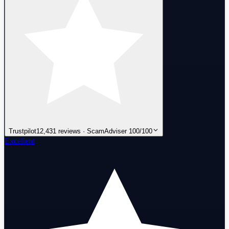
Trustpilot
12,431 reviews · ScamAdviser 100/100
Excellent