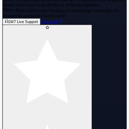
træder vores team til og træffer en retfærdig afgørelse.
PCI DSS-certificerede betalinger
Kortbetalinger behandles via
krypterede gateways i bankkvalitet.
Læs mere
24/7 Live Support