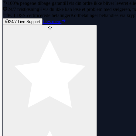
100% pengene-tilbage-garanti
Hvis din ordre ikke bliver leveret ell
24/7 tvistløsning
Hvis du ikke kan løse et problem med sælgeren, træ
PCI DSS-certificerede betalinger
Kortbetalinger behandles via kryp
Læs mere
24/7 Live Support