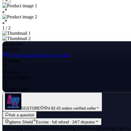
1 / 2
Samlet pris
245,90 kr.
+≈ 9,8 kr.
cash back to your wallet
Levering
Instant
E-mail-adgang
Fuld kontrol
SGSTORE
4.82
·
43 orders
·
verified seller
Ask a question
™
igitems Shield
Escrow · full refund · 24/7 disputes
Betaling holdes i escrow
Din betaling bliver hos igitems og frigives