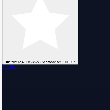
Trustpilot
12,431 reviews · ScamAdviser 100/100
Excellent