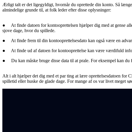
Ærligt talt er det ligegyldigt, hvornår du oprettede din konto. Så læn
almindelige grunde til, at folk leder efter disse oplysninger:
● At finde datoen for kontooprettelsen hjælper dig med at gense alle d
sjove dage, hvor du spillede.
● At finde frem til din kontooprettelsesdato kan også være en advarse
● At finde ud af datoen for kontooprettelse kan være værdifuld infor
● Du kan måske bruge disse data til at prale. For eksempel kan du for
Alt i alt hjælper det dig med et par ting at lære oprettelsesdatoen for
spilletid eller huske de glade dage. For mange af os var livet meget sø