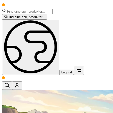
Find dine spil, produkter...
Log ind