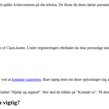
il spillet Achievements på din telefon. De fleste får deres første præst
sh of Clans-konto. Under registreringen efterlader du dine personlige d
r ved at
kontakte supporten
. Bare spørg dem om disse oplysninger (og al
 afsnittet "Hjælp og support". Her skal du klikke på "Kontakt os". På 
n vigtig?