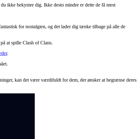
r du ikke bekymre dig. Ikke desto mindre er dette de få mest
tastisk for nostalgien, og det lader dig tænke tilbage på alle de
å at spille Clash of Clans.
eder
.
ået.
lysninger, kan det være værdifuldt for dem, der ønsker at begrænse deres