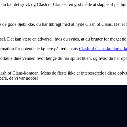
ge du har det sjovt, og Clash of Clans er en god måde at slappe af på, bø
e gode øjeblikke, du har tilbragt med at nyde Clash of Clans. Det er fan
l. Det kan være en advarsel, hvis du synes, at du bruger for meget tid p
mation for potentielle købere på tredjeparts
Clash of Clans-kontomark
tælle dine venner, hvor længe du har spillet titlen, og hvad du har opn
 Clash of Clans-kontoen. Mens de fleste ikke er interesserede i disse op
dere, da vi var noobs!