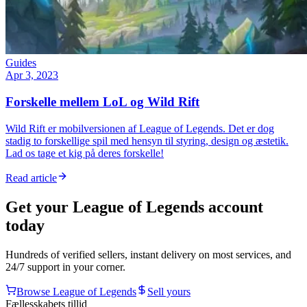
Guides
Apr 3, 2023
Forskelle mellem LoL og Wild Rift
Wild Rift er mobilversionen af League of Legends. Det er dog
stadig to forskellige spil med hensyn til styring, design og æstetik.
Lad os tage et kig på deres forskelle!
Read article
Get your
League of Legends
account
today
Hundreds of verified sellers, instant delivery on most services, and
24/7 support in your corner.
Browse
League of Legends
Sell yours
Fællesskabets tillid