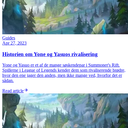
Guides
Apr 27, 2023
Historien om Yone og Yasuos rivalisering
Yone og Yasuo er et af de mange søskendepar i Summoner's Rift.
Spillerne i League of Legends kender dem som rivaliserende brødre,
hvor den ene jager den anden, men ikke mange ved, hvorfor det er
sådan.
Read article