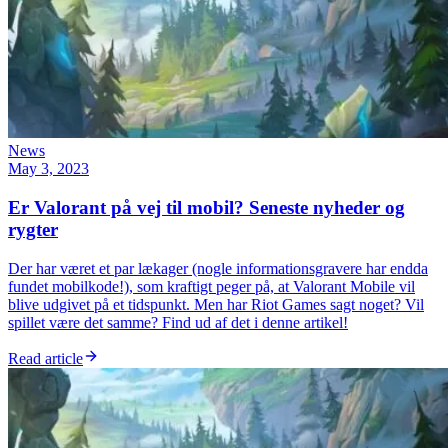
News
May 3, 2023
Er Valorant på vej til mobil? Seneste nyheder og
rygter
Der har været et par lækager (nogle informationsgravere har endda
fundet mobilkode!), som kraftigt peger på, at Valorant Mobile vil
blive udgivet på et tidspunkt. Men har Riot Games sagt noget? Vil
spillet være det samme? Find ud af det i denne artikel!
Read article