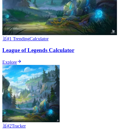
🥇
#1 Trending
Calculator
League of Legends Calculator
Explore
🥈
#2
Tracker