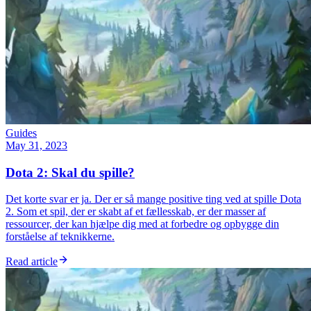
Guides
May 31, 2023
Dota 2: Skal du spille?
Det korte svar er ja. Der er så mange positive ting ved at spille Dota
2. Som et spil, der er skabt af et fællesskab, er der masser af
ressourcer, der kan hjælpe dig med at forbedre og opbygge din
forståelse af teknikkerne.
Read article