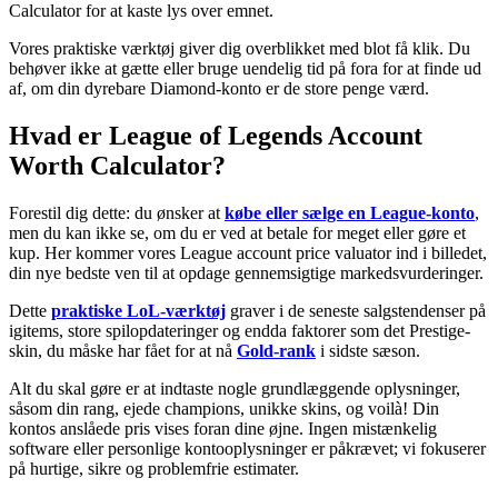
Calculator for at kaste lys over emnet.
Vores praktiske værktøj giver dig overblikket med blot få klik. Du
behøver ikke at gætte eller bruge uendelig tid på fora for at finde ud
af, om din dyrebare Diamond-konto er de store penge værd.
Hvad er League of Legends Account
Worth Calculator?
Forestil dig dette: du ønsker at
købe eller sælge en League-konto
,
men du kan ikke se, om du er ved at betale for meget eller gøre et
kup. Her kommer vores League account price valuator ind i billedet,
din nye bedste ven til at opdage gennemsigtige markedsvurderinger.
Dette
praktiske LoL-værktøj
graver i de seneste salgstendenser på
igitems, store spilopdateringer og endda faktorer som det Prestige-
skin, du måske har fået for at nå
Gold-rank
i sidste sæson.
Alt du skal gøre er at indtaste nogle grundlæggende oplysninger,
såsom din rang, ejede champions, unikke skins, og voilà! Din
kontos anslåede pris vises foran dine øjne. Ingen mistænkelig
software eller personlige kontooplysninger er påkrævet; vi fokuserer
på hurtige, sikre og problemfrie estimater.