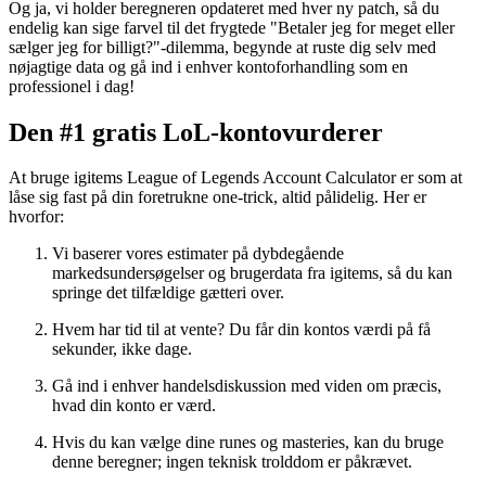
Og ja, vi holder beregneren opdateret med hver ny patch, så du
endelig kan sige farvel til det frygtede "Betaler jeg for meget eller
sælger jeg for billigt?"-dilemma, begynde at ruste dig selv med
nøjagtige data og gå ind i enhver kontoforhandling som en
professionel i dag!
Den #1 gratis LoL-kontovurderer
At bruge igitems League of Legends Account Calculator er som at
låse sig fast på din foretrukne one-trick, altid pålidelig. Her er
hvorfor:
Vi baserer vores estimater på dybdegående
markedsundersøgelser og brugerdata fra igitems, så du kan
springe det tilfældige gætteri over.
Hvem har tid til at vente? Du får din kontos værdi på få
sekunder, ikke dage.
Gå ind i enhver handelsdiskussion med viden om præcis,
hvad din konto er værd.
Hvis du kan vælge dine runes og masteries, kan du bruge
denne beregner; ingen teknisk trolddom er påkrævet.