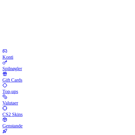
Konti
Spilnøgler
Gift Cards
Top-ups
Valutaer
CS2 Skins
Genstande