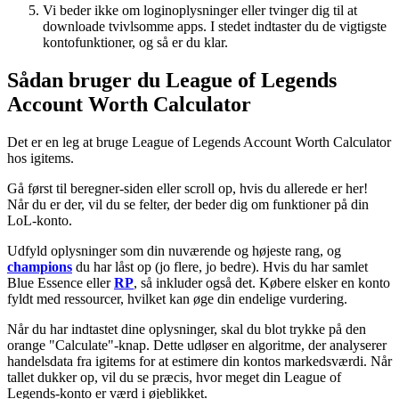
Vi beder ikke om loginoplysninger eller tvinger dig til at
downloade tvivlsomme apps. I stedet indtaster du de vigtigste
kontofunktioner, og så er du klar.
Sådan bruger du League of Legends
Account Worth Calculator
Det er en leg at bruge League of Legends Account Worth Calculator
hos igitems.
Gå først til beregner-siden eller scroll op, hvis du allerede er her!
Når du er der, vil du se felter, der beder dig om funktioner på din
LoL-konto.
Udfyld oplysninger som din nuværende og højeste rang, og
champions
du har låst op (jo flere, jo bedre). Hvis du har samlet
Blue Essence eller
RP
, så inkluder også det. Købere elsker en konto
fyldt med ressourcer, hvilket kan øge din endelige vurdering.
Når du har indtastet dine oplysninger, skal du blot trykke på den
orange "Calculate"-knap. Dette udløser en algoritme, der analyserer
handelsdata fra igitems for at estimere din kontos markedsværdi. Når
tallet dukker op, vil du se præcis, hvor meget din League of
Legends-konto er værd i øjeblikket.