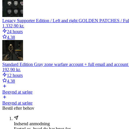
Legacy Supporter Edition / Left and right GOLDEN PATCHES / Full 
1.332,90 kr.
24 hours
4.38
Standard Edition Gray zone warfare account + full email and accoun
192,90 kr.
12 hours
4.38
Begynd at sælge
Begynd at sælge
Bestil efter behov
Indsend anmodning
Fortæl os, hvad du har brug for