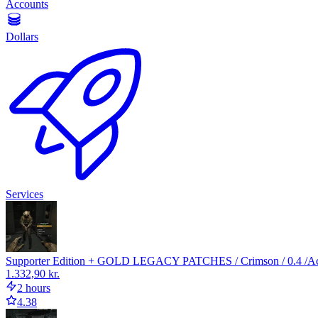
Accounts
Dollars
Services
Supporter Edition + GOLD LEGACY PATCHES / Crimson / 0.4 /Accoun
1.332,90 kr.
2 hours
4.38