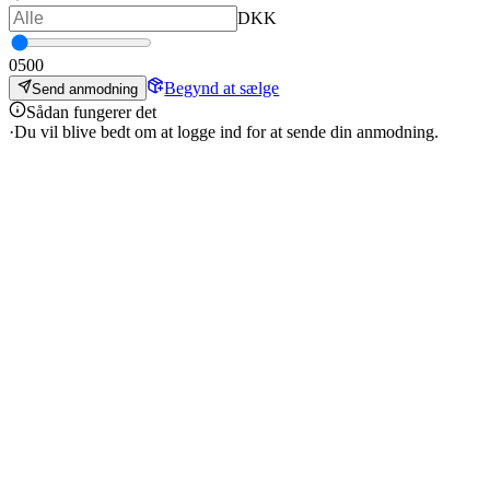
DKK
0
500
Begynd at sælge
Send anmodning
Sådan fungerer det
·
Du vil blive bedt om at logge ind for at sende din anmodning.