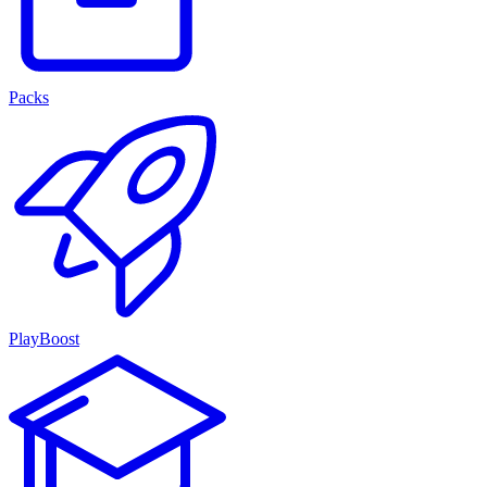
Packs
PlayBoost