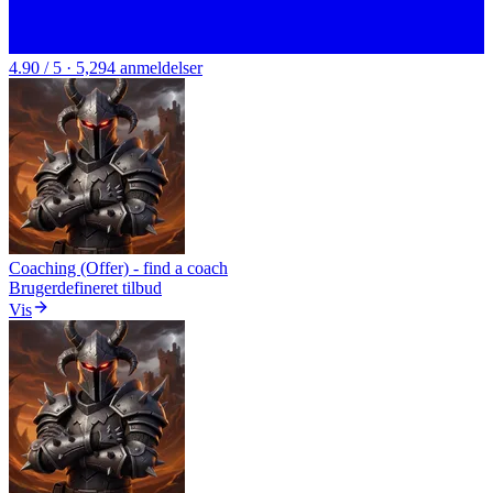
4.90 / 5 · 5,294 anmeldelser
Coaching (Offer) - find a coach
Brugerdefineret tilbud
Vis