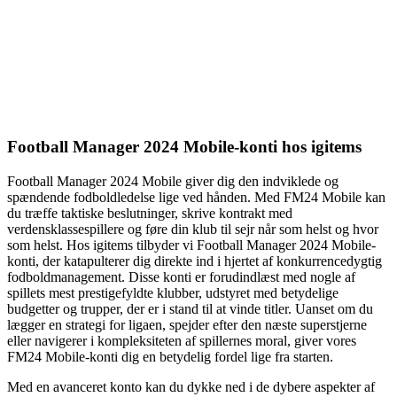
Football Manager 2024 Mobile-konti hos igitems
Football Manager 2024 Mobile giver dig den indviklede og
spændende fodboldledelse lige ved hånden. Med FM24 Mobile kan
du træffe taktiske beslutninger, skrive kontrakt med
verdensklassespillere og føre din klub til sejr når som helst og hvor
som helst. Hos igitems tilbyder vi Football Manager 2024 Mobile-
konti, der katapulterer dig direkte ind i hjertet af konkurrencedygtig
fodboldmanagement. Disse konti er forudindlæst med nogle af
spillets mest prestigefyldte klubber, udstyret med betydelige
budgetter og trupper, der er i stand til at vinde titler. Uanset om du
lægger en strategi for ligaen, spejder efter den næste superstjerne
eller navigerer i kompleksiteten af spillernes moral, giver vores
FM24 Mobile-konti dig en betydelig fordel lige fra starten.
Med en avanceret konto kan du dykke ned i de dybere aspekter af