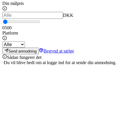
Din målpris
DKK
0
500
Platform
Begynd at sælge
Send anmodning
Sådan fungerer det
·
Du vil blive bedt om at logge ind for at sende din anmodning.