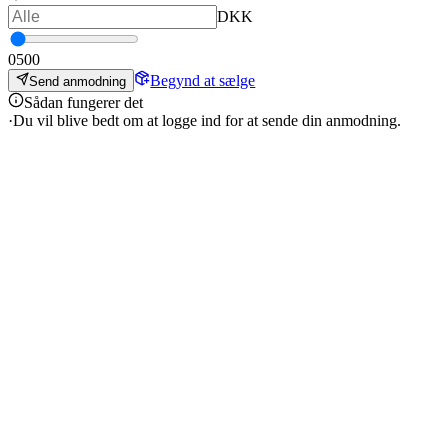
DKK
0
500
Begynd at sælge
Send anmodning
Sådan fungerer det
·
Du vil blive bedt om at logge ind for at sende din anmodning.