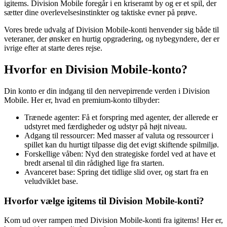
igitems. Division Mobile foregår i en kriseramt by og er et spil, der
sætter dine overlevelsesinstinkter og taktiske evner på prøve.
Vores brede udvalg af Division Mobile-konti henvender sig både til
veteraner, der ønsker en hurtig opgradering, og nybegyndere, der er
ivrige efter at starte deres rejse.
Hvorfor en Division Mobile-konto?
Din konto er din indgang til den nervepirrende verden i Division
Mobile. Her er, hvad en premium-konto tilbyder:
Trænede agenter: Få et forspring med agenter, der allerede er
udstyret med færdigheder og udstyr på højt niveau.
Adgang til ressourcer: Med masser af valuta og ressourcer i
spillet kan du hurtigt tilpasse dig det evigt skiftende spilmiljø.
Forskellige våben: Nyd den strategiske fordel ved at have et
bredt arsenal til din rådighed lige fra starten.
Avanceret base: Spring det tidlige slid over, og start fra en
veludviklet base.
Hvorfor vælge igitems til Division Mobile-konti?
Kom ud over rampen med Division Mobile-konti fra igitems! Her er,