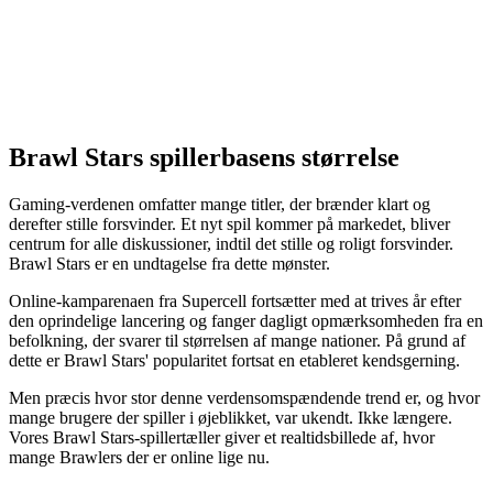
Brawl Stars spillerbasens størrelse
Gaming-verdenen omfatter mange titler, der brænder klart og
derefter stille forsvinder. Et nyt spil kommer på markedet, bliver
centrum for alle diskussioner, indtil det stille og roligt forsvinder.
Brawl Stars er en undtagelse fra dette mønster.
Online-kamparenaen fra Supercell fortsætter med at trives år efter
den oprindelige lancering og fanger dagligt opmærksomheden fra en
befolkning, der svarer til størrelsen af mange nationer. På grund af
dette er Brawl Stars' popularitet fortsat en etableret kendsgerning.
Men præcis hvor stor denne verdensomspændende trend er, og hvor
mange brugere der spiller i øjeblikket, var ukendt. Ikke længere.
Vores Brawl Stars-spillertæller giver et realtidsbillede af, hvor
mange Brawlers der er online lige nu.