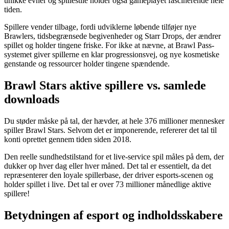
unikke evner og spillestile holder også gameplayet fascinerende hele
tiden.
Spillere vender tilbage, fordi udviklerne løbende tilføjer nye
Brawlers, tidsbegrænsede begivenheder og Starr Drops, der ændrer
spillet og holder tingene friske. For ikke at nævne, at Brawl Pass-
systemet giver spillerne en klar progressionsvej, og nye kosmetiske
genstande og ressourcer holder tingene spændende.
Brawl Stars aktive spillere vs. samlede
downloads
Du støder måske på tal, der hævder, at hele 376 millioner mennesker
spiller Brawl Stars. Selvom det er imponerende, refererer det tal til
konti oprettet gennem tiden siden 2018.
Den reelle sundhedstilstand for et live-service spil måles på dem, der
dukker op hver dag eller hver måned. Det tal er essentielt, da det
repræsenterer den loyale spillerbase, der driver esports-scenen og
holder spillet i live. Det tal er over 73 millioner månedlige aktive
spillere!
Betydningen af esport og indholdsskabere