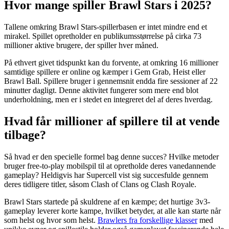
Hvor mange spiller Brawl Stars i 2025?
Tallene omkring Brawl Stars-spillerbasen er intet mindre end et
mirakel. Spillet opretholder en publikumsstørrelse på cirka 73
millioner aktive brugere, der spiller hver måned.
På ethvert givet tidspunkt kan du forvente, at omkring 16 millioner
samtidige spillere er online og kæmper i Gem Grab, Heist eller
Brawl Ball. Spillere bruger i gennemsnit endda fire sessioner af 22
minutter dagligt. Denne aktivitet fungerer som mere end blot
underholdning, men er i stedet en integreret del af deres hverdag.
Hvad får millioner af spillere til at vende
tilbage?
Så hvad er den specielle formel bag denne succes? Hvilke metoder
bruger free-to-play mobilspil til at opretholde deres vanedannende
gameplay? Heldigvis har Supercell vist sig succesfulde gennem
deres tidligere titler, såsom Clash of Clans og Clash Royale.
Brawl Stars startede på skuldrene af en kæmpe; det hurtige 3v3-
gameplay leverer korte kampe, hvilket betyder, at alle kan starte når
som helst og hvor som helst.
Brawlers fra forskellige klasser
med