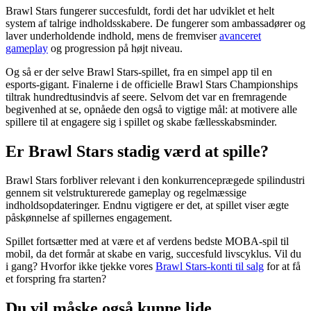
Brawl Stars fungerer succesfuldt, fordi det har udviklet et helt
system af talrige indholdsskabere. De fungerer som ambassadører og
laver underholdende indhold, mens de fremviser
avanceret
gameplay
og progression på højt niveau.
Og så er der selve Brawl Stars-spillet, fra en simpel app til en
esports-gigant. Finalerne i de officielle Brawl Stars Championships
tiltrak hundredtusindvis af seere. Selvom det var en fremragende
begivenhed at se, opnåede den også to vigtige mål: at motivere alle
spillere til at engagere sig i spillet og skabe fællesskabsminder.
Er Brawl Stars stadig værd at spille?
Brawl Stars forbliver relevant i den konkurrenceprægede spilindustri
gennem sit velstrukturerede gameplay og regelmæssige
indholdsopdateringer. Endnu vigtigere er det, at spillet viser ægte
påskønnelse af spillernes engagement.
Spillet fortsætter med at være et af verdens bedste MOBA-spil til
mobil, da det formår at skabe en varig, succesfuld livscyklus. Vil du
i gang? Hvorfor ikke tjekke vores
Brawl Stars-konti til salg
for at få
et forspring fra starten?
Du vil måske også kunne lide