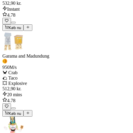
532,90 kr.
Instant
4.78
Køb nu
Garama and Madundung
950
M/s
🦀 Crab
🌮 Taco
💥 Explosive
512,90 kr.
20 mins
4.78
Køb nu