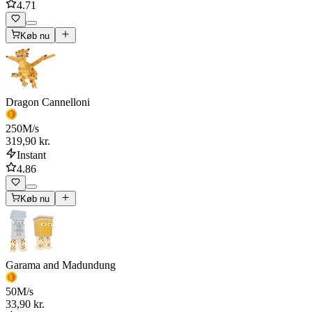
4.71
Køb nu
Dragon Cannelloni
250
M/s
319,90 kr.
Instant
4.86
Køb nu
Garama and Madundung
50
M/s
33,90 kr.