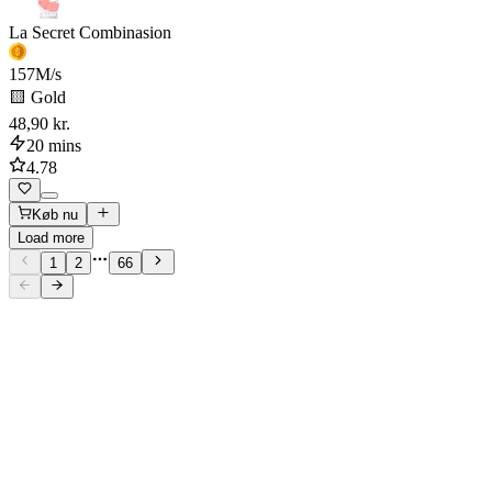
La Secret Combinasion
157
M/s
🟨 Gold
48,90 kr.
20 mins
4.78
Køb nu
Load more
1
2
66