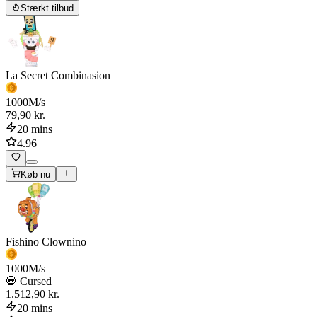
Stærkt tilbud
La Secret Combinasion
1000
M/s
79,90 kr.
20 mins
4.96
Køb nu
Fishino Clownino
1000
M/s
💀 Cursed
1.512,90 kr.
20 mins