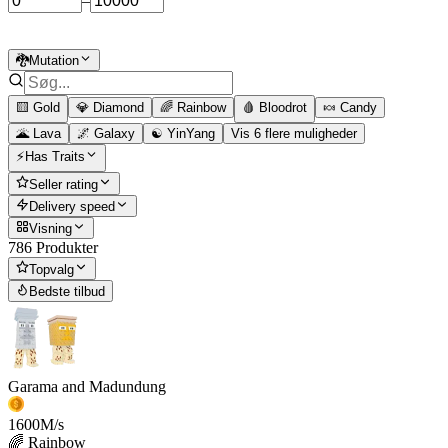
–
🐉Mutation
🟨 Gold
💎 Diamond
🌈 Rainbow
🩸 Bloodrot
🍬 Candy
🌋 Lava
🌌 Galaxy
☯️ YinYang
Vis 6 flere muligheder
⚡Has Traits
Seller rating
Delivery speed
Visning
786 Produkter
Topvalg
Bedste tilbud
Garama and Madundung
1600
M/s
🌈 Rainbow