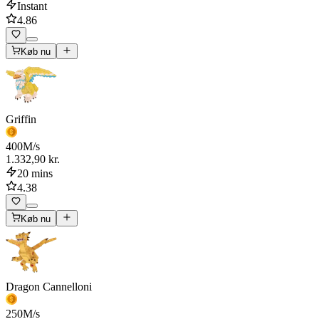
Instant
4.86
Køb nu
Griffin
400
M/s
1.332,90 kr.
20 mins
4.38
Køb nu
Dragon Cannelloni
250
M/s