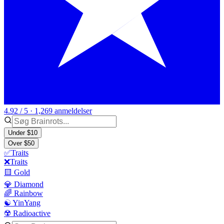
4.92 / 5 · 1,269 anmeldelser
Under $10
Over $50
✅Traits
❌Traits
🟨 Gold
💎 Diamond
🌈 Rainbow
☯️ YinYang
☢️ Radioactive