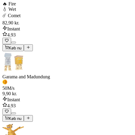
🔥 Fire
💧 Wet
☄️ Comet
82,90 kr.
Instant
4.93
Køb nu
Garama and Madundung
50
M/s
9,90 kr.
Instant
4.93
Køb nu