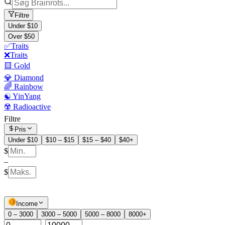
Filtre
Under $10
Over $50
✅Traits
❌Traits
🟨 Gold
💎 Diamond
🌈 Rainbow
☯️ YinYang
☢️ Radioactive
Filtre
Pris
Under $10
$10 – $15
$15 – $40
$40+
$
–
$
Income
0 – 3000
3000 – 5000
5000 – 8000
8000+