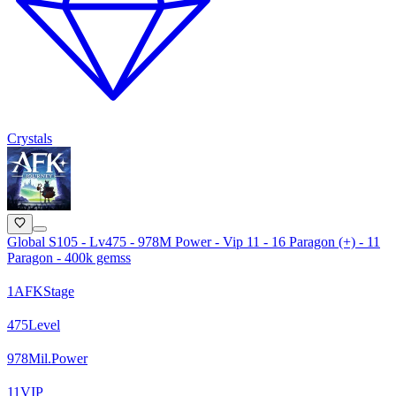
Crystals
Global S105 - Lv475 - 978M Power - Vip 11 - 16 Paragon (+) - 11
Paragon - 400k gemss
1
AFK
Stage
475
Level
978
Mil.
Power
11
VIP