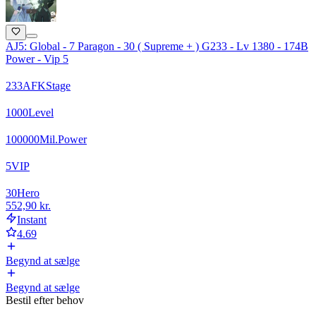
AJ5: Global - 7 Paragon - 30 ( Supreme + ) G233 - Lv 1380 - 174B
Power - Vip 5
233
AFK
Stage
1000
Level
100000
Mil.
Power
5
VIP
30
Hero
552,90 kr.
Instant
4.69
Begynd at sælge
Begynd at sælge
Bestil efter behov