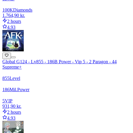
100
K
Diamonds
1.764,90 kr.
2 hours
4.93
Global G124 - Lv855 - 186B Power - Vip 5 - 2 Paragon - 44
Supreme+
855
Level
186
Mil.
Power
5
VIP
931,90 kr.
2 hours
4.93