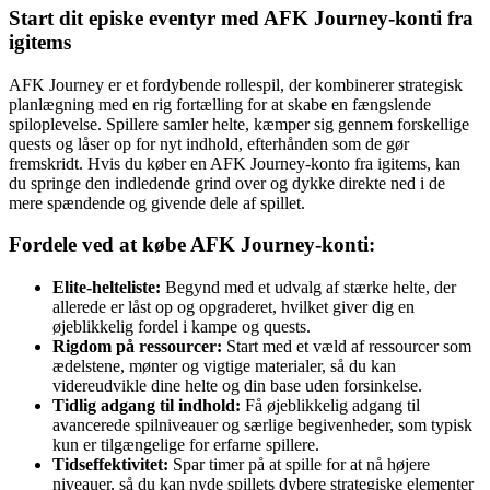
Start dit episke eventyr med AFK Journey-konti fra
igitems
AFK Journey er et fordybende rollespil, der kombinerer strategisk
planlægning med en rig fortælling for at skabe en fængslende
spiloplevelse. Spillere samler helte, kæmper sig gennem forskellige
quests og låser op for nyt indhold, efterhånden som de gør
fremskridt. Hvis du køber en AFK Journey-konto fra igitems, kan
du springe den indledende grind over og dykke direkte ned i de
mere spændende og givende dele af spillet.
Fordele ved at købe AFK Journey-konti:
Elite-helteliste:
Begynd med et udvalg af stærke helte, der
allerede er låst op og opgraderet, hvilket giver dig en
øjeblikkelig fordel i kampe og quests.
Rigdom på ressourcer:
Start med et væld af ressourcer som
ædelstene, mønter og vigtige materialer, så du kan
videreudvikle dine helte og din base uden forsinkelse.
Tidlig adgang til indhold:
Få øjeblikkelig adgang til
avancerede spilniveauer og særlige begivenheder, som typisk
kun er tilgængelige for erfarne spillere.
Tidseffektivitet:
Spar timer på at spille for at nå højere
niveauer, så du kan nyde spillets dybere strategiske elementer