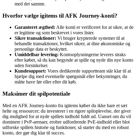
med det samme.
Hvorfor vælge igitems til AFK Journey-konti?
Garanteret ægthed:
Alle konti er verificeret for at sikre, at de
er legitime og som beskrevet i vores lister.
Sikre transaktioner:
Vi bruger krypterede systemer til at
behandle transaktioner, hvilket sikrer, at dine økonomiske og
personlige data er beskyttet.
Umiddelbar levering:
Kontooplysningerne leveres straks
efter købet, så du kan begynde at spille og nyde din nye konto
uden forsinkelser.
Kundesupport:
Vores dedikerede supportteam står klar til at
hjælpe dig med eventuelle spørgsmål eller bekymringer, du
måtte have før eller efter dit køb.
Maksimer dit spilpotentiale
Med en AFK Journey-konto fra igitems køber du ikke bare et sæt
helte og ressourcer; du investerer i en rigere spiloplevelse, der giver
dig mulighed for at nyde spillets indhold fuldt ud. Uanset om du vil
dominere i PvP-arenaer, erobre udfordrende PvE-indhold eller blot
udforske spillets historie og funktioner, så starter du med en robust
konto, der gør dig klar til succes.