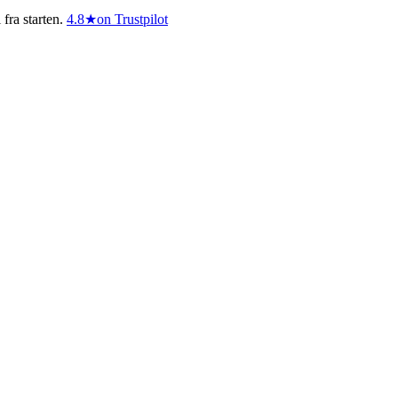
fra starten.
4.8
★
on Trustpilot