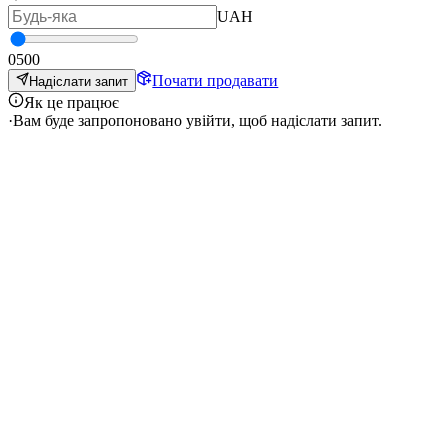
UAH
0
500
Почати продавати
Надіслати запит
Як це працює
·
Вам буде запропоновано увійти, щоб надіслати запит.