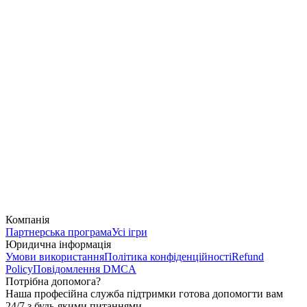
Компанія
Партнерська програма
Усі ігри
Юридична інформація
Умови використання
Політика конфіденційності
Refund
Policy
Повідомлення DMCA
Потрібна допомога?
Наша професійна служба підтримки готова допомогти вам
24/7 з будь-якими питаннями.