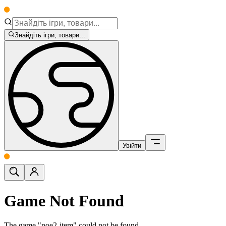
Знайдіть ігри, товари...
Увійти
Game Not Found
The game "poe2-item" could not be found.