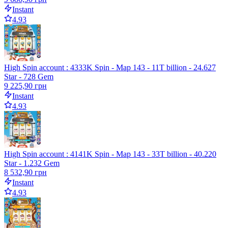
Instant
4.93
High Spin account : 4333K Spin - Map 143 - 11T billion - 24.627
Star - 728 Gem
9 225,90 грн
Instant
4.93
High Spin account : 4141K Spin - Map 143 - 33T billion - 40.220
Star - 1.232 Gem
8 532,90 грн
Instant
4.93