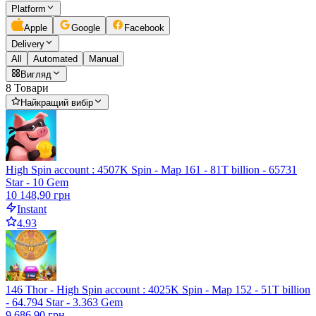
Platform
Apple
Google
Facebook
Delivery
All
Automated
Manual
Вигляд
8 Товари
Найкращий вибір
High Spin account : 4507K Spin - Map 161 - 81T billion - 65731
Star - 10 Gem
10 148,90 грн
Instant
4.93
146 Thor - High Spin account : 4025K Spin - Map 152 - 51T billion
- 64.794 Star - 3.363 Gem
9 686,90 грн