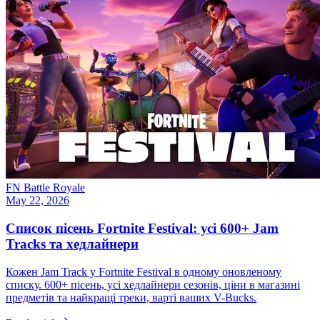
FN Battle Royale
May 22, 2026
Список пісень Fortnite Festival: усі 600+ Jam
Tracks та хедлайнери
Кожен Jam Track у Fortnite Festival в одному оновленому
списку. 600+ пісень, усі хедлайнери сезонів, ціни в магазині
предметів та найкращі треки, варті ваших V-Bucks.