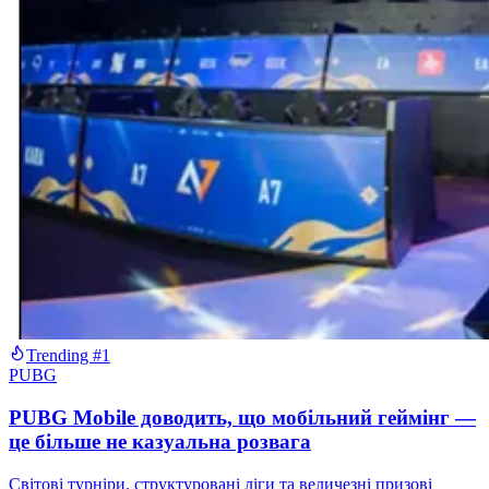
Trending #1
PUBG
PUBG Mobile доводить, що мобільний геймінг —
це більше не казуальна розвага
Світові турніри, структуровані ліги та величезні призові