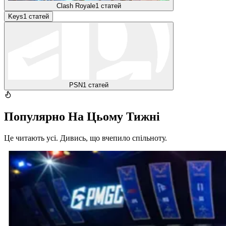
Clash Royale
1
статей
Keys
1
статей
PSN
1
статей
Популярно На Цьому Тижні
Це читають усі. Дивись, що вчепило спільноту.