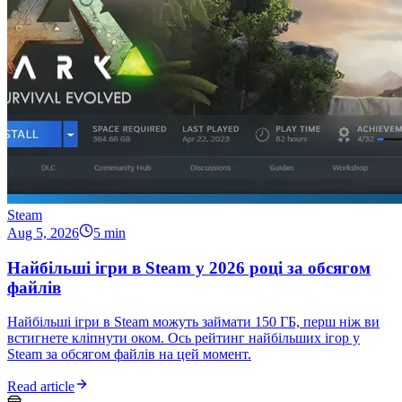
Steam
Aug 5, 2026
5 min
Найбільші ігри в Steam у 2026 році за обсягом
файлів
Найбільші ігри в Steam можуть займати 150 ГБ, перш ніж ви
встигнете кліпнути оком. Ось рейтинг найбільших ігор у
Steam за обсягом файлів на цей момент.
Read article