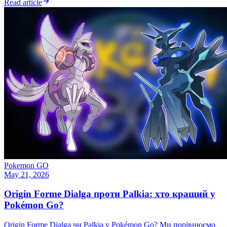
Read article
Pokemon GO
May 21, 2026
Origin Forme Dialga проти Palkia: хто кращий у
Pokémon Go?
Origin Forme Dialga чи Palkia у Pokémon Go? Ми порівнюємо