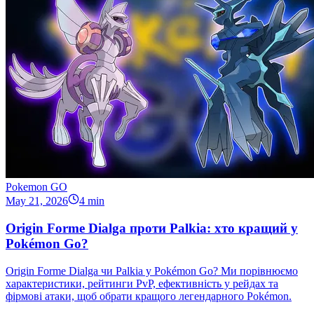
Pokemon GO
May 21, 2026
4 min
Origin Forme Dialga проти Palkia: хто кращий у
Pokémon Go?
Origin Forme Dialga чи Palkia у Pokémon Go? Ми порівнюємо
характеристики, рейтинги PvP, ефективність у рейдах та
фірмові атаки, щоб обрати кращого легендарного Pokémon.