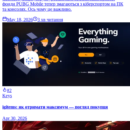
фонди PUBG Mobile тепер змагаються з кіберспортом на ПК
та консолях. Ось чому це важливо.
May 18, 2026
3
хв читання
#2
Keys
igitems: як отримати максимум — погляд покупця
Apr 30, 2026