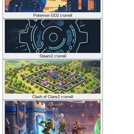
Pokemon GO
2
статей
Steam
2
статей
Clash of Clans
2
статей