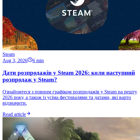
Steam
Aug 3, 2026
6 min
Дати розпродажів у Steam 2026: коли наступний
розпродаж у Steam?
Ознайомтеся з повним графіком розпродажів у Steam на решту
2026 року, а також із усіма фестивалями та датами, які варто
відзначити.
Read article