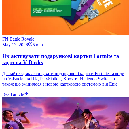
FN Battle Royale
May 13, 2026
5 min
Як активувати подарункові картки Fortnite та
коди на V-Bucks
Дізнайтеся, як активувати подарункові картки Fortnite та коди
на V-Bucks на ПК, PlayStation, Xbox та Nintendo Switch, а
також що змінилося з новою картковою системою від Epic.
Read article