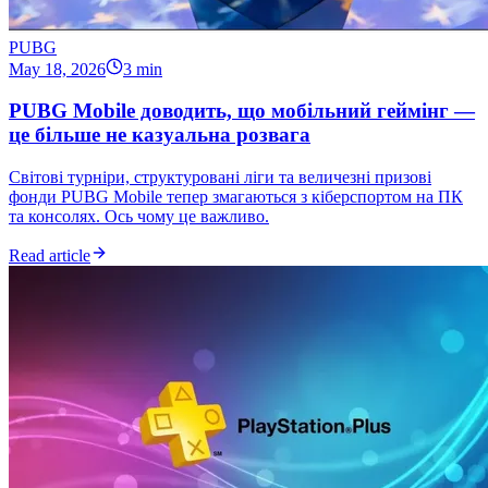
PUBG
May 18, 2026
3 min
PUBG Mobile доводить, що мобільний геймінг —
це більше не казуальна розвага
Світові турніри, структуровані ліги та величезні призові
фонди PUBG Mobile тепер змагаються з кіберспортом на ПК
та консолях. Ось чому це важливо.
Read article