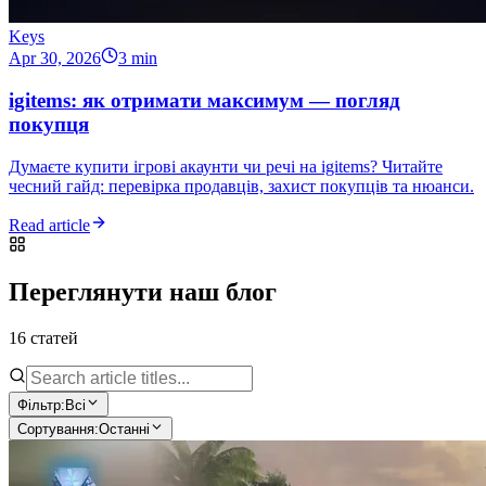
Keys
Apr 30, 2026
3 min
igitems: як отримати максимум — погляд
покупця
Думаєте купити ігрові акаунти чи речі на igitems? Читайте
чесний гайд: перевірка продавців, захист покупців та нюанси.
Read article
Переглянути наш блог
16 статей
Фільтр:
Всі
Сортування:
Останні