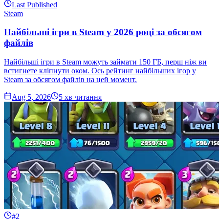
Last Published
Steam
Найбільші ігри в Steam у 2026 році за обсягом
файлів
Найбільші ігри в Steam можуть займати 150 ГБ, перш ніж ви
встигнете кліпнути оком. Ось рейтинг найбільших ігор у
Steam за обсягом файлів на цей момент.
Aug 5, 2026
5
хв читання
#2