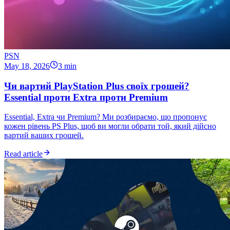
PSN
May 18, 2026
3 min
Чи вартий PlayStation Plus своїх грошей?
Essential проти Extra проти Premium
Essential, Extra чи Premium? Ми розбираємо, що пропонує
кожен рівень PS Plus, щоб ви могли обрати той, який дійсно
вартий ваших грошей.
Read article