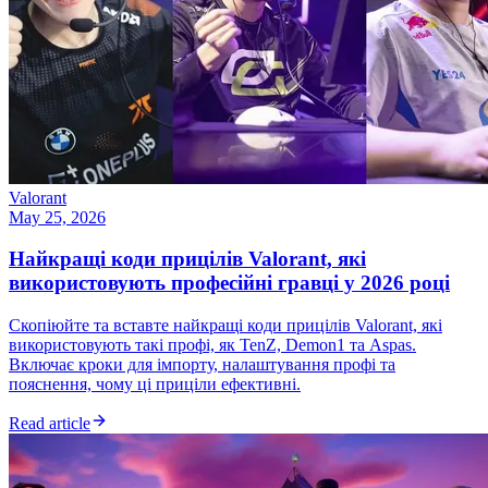
Valorant
May 25, 2026
Найкращі коди прицілів Valorant, які
використовують професійні гравці у 2026 році
Скопіюйте та вставте найкращі коди прицілів Valorant, які
використовують такі профі, як TenZ, Demon1 та Aspas.
Включає кроки для імпорту, налаштування профі та
пояснення, чому ці приціли ефективні.
Read article