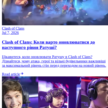
Clash of Clans
Jul 7, 2026
Clash of Clans: Коли варто оновлюватися до
наступного рівня Ратуші?
Цікавитеся, коли оновлювати Ратушу в Clash of Clans?
Дізнайтеся, чому атака, герої та вільні будівельники важливіші
за максимальний рівень стін перед переходом на новий рівень.
Read article