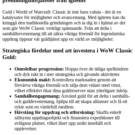
premiumguldtjänster från igitems
Guld i World of Warcraft: Classic är inte bara valuta - det är en
katalysator för möjligheter och avancemang. Med igitems kan du
kringgå den traditionella grindningen och ta dig in i hjärtat av det
som gör WoW Classic verkligt spännande. Från att delta i
samhällsevenemang till att säkra viktiga föremål för legendariska
uppdrag öppnar vår guldtjänst upp en värld av möjligheter.
Strategiska fördelar med att investera i WoW Classic
Gold:
Omedelbar progression:
Hoppa över de tidiga spelhindren
och dyk rakt in i mer strategiska och givande aktiviteter.
Ekonomisk makt:
Kontrollera marknaden genom att
förvärva viktiga föremål och sälja dem vidare med vinst,
vilket effektivt ökar dina guldreserver utan ytterligare inköp.
Samhällsengagemang:
Använd guld för att delta i samhälls-
och guildevenemang, hjälpa till att skapa allianser och få ett
rykte som en värdefull medlem.
Hävstång för uppdrag och utforskning:
Skaffa enkelt
sällsynta uppdragsobjekt och finansiera expeditioner till
avlägsna platser, vilket låser upp unikt innehåll och
upplevelser.