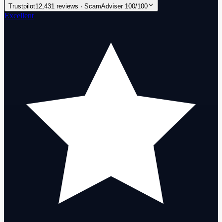
Trustpilot
12,431 reviews · ScamAdviser 100/100
Excellent