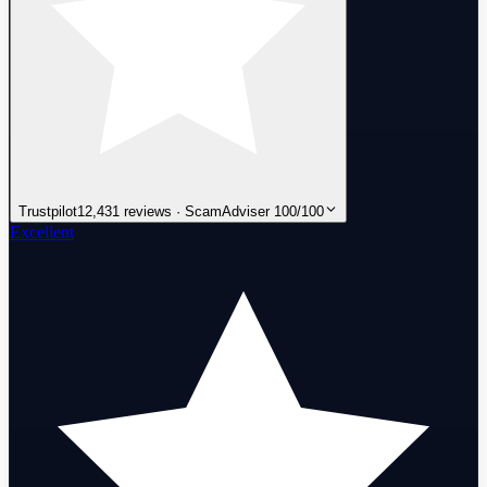
Trustpilot
12,431 reviews · ScamAdviser 100/100
Excellent