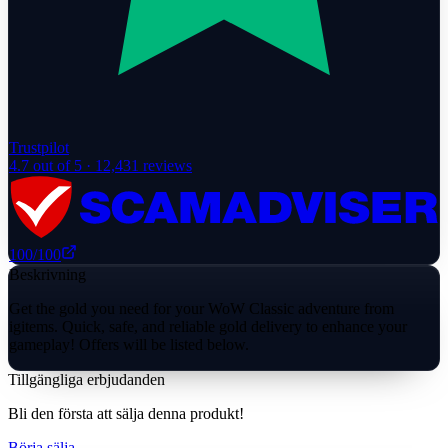
Trustpilot
4.7
out of 5 ·
12,431
reviews
100
/100
Beskrivning
Get the gold you need for your WoW Classic adventure from
igitems. Quick, safe, and reliable gold delivery to enhance your
gameplay! Offers will be listed below.
Tillgängliga erbjudanden
Bli den första att sälja denna produkt!
Börja sälja