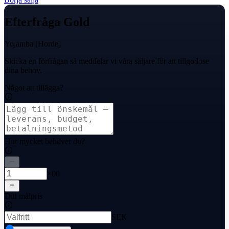
Efterfråga Gold
Yojamba [Horde]
Skicka en förfrågan så meddelar vi våra säljare för att tillgodose
dina behov.
Något att tillägga?
Hur mycket behöver du?
×00
Ditt målpris
SEK