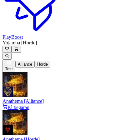
PlayBoost
Yojamba [Horde]
Alliance
Horde
Test
Anathema [Alliance]
På begäran
Anathema [Horde]