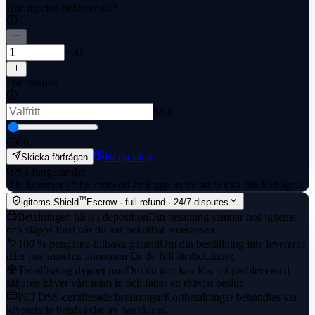
Hur mycket behöver du?
×00
Ditt målpris
SEK
0
500
Börja sälja
Skicka förfrågan
Så fungerar det
·
Du kommer att bli ombedd att logga in för att skicka din förfrågan.
™
igitems Shield
Escrow · full refund · 24/7 disputes
Betalningen hålls i deposition
Din betalning stannar hos igitems
och släpps först när du har bekräftat leveransen.
100 % pengarna-tillbaka-garanti
Om din beställning inte levereras
eller inte matchar annonsen får du full återbetalning.
Tvistlösning dygnet runt
Om du inte kan lösa ett problem med
säljaren kliver vårt team in och fattar ett rättvist beslut.
PCI DSS-certifierade betalningar
Kortbetalningar behandlas via
krypterade betalväxlar av bankklass.