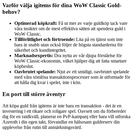
Varför välja igitems för dina WoW Classic Gold-
behov?
Optimerad köpkraft:
Få ut mer av varje guldköp tack vare
våra insikter om de mest effektiva sätten att spendera guld i
WoW Classic.
Tillförlitlighet och förtroende:
Lita på en tjänst som inte
bara är snabb utan också följer de högsta standarderna för
säkerhet och kundintegritet.
Marknadsexpertis:
Dra nytta av vår djupa förståelse för
WoW Classic-ekonomin, vilket hjälper dig att fatta smartare
köpbeslut.
Oavbrutet spelande:
Njut av ett smidigt, oavbrutet spelande
med våra sömlösa transaktionsprocesser som är utformade för
att hålla dig kvar i spelet, inte i kön.
En port till större äventyr
Att köpa guld från igitems är inte bara en transaktion - det är en
investering i ett rikare och roligare spel. Oavsett om du förbereder
dig för en raidkväll, planerar en PvP-kampanj eller bara vill utforska
Azeroth i din egen takt, förvandlar en hälsosam guldreserv din
upplevelse från rutin till anmärkningsvärd.