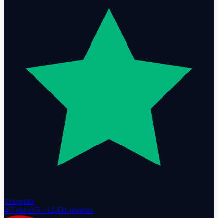
Trustpilot
4.7
out of 5 ·
12,431
reviews