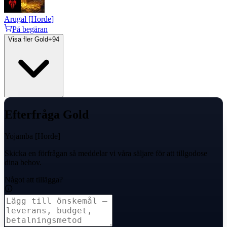
Arugal [Horde]
På begäran
Visa fler Gold
+
94
Efterfråga Gold
Yojamba [Horde]
Skicka en förfrågan så meddelar vi våra säljare för att tillgodose
dina behov.
Något att tillägga?