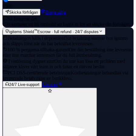
0
500
Börja sälja
Skicka förfrågan
Så fungerar det
·
Du kommer att bli ombedd att logga in för att skicka din förfrågan.
™
igitems Shield
Escrow · full refund · 24/7 disputes
Betalningen hålls i deposition
Din betalning stannar hos igitems
och släpps först när du har bekräftat leveransen.
100 % pengarna-tillbaka-garanti
Om din beställning inte levereras
eller inte matchar annonsen får du full återbetalning.
Tvistlösning dygnet runt
Om du inte kan lösa ett problem med
säljaren kliver vårt team in och fattar ett rättvist beslut.
PCI DSS-certifierade betalningar
Kortbetalningar behandlas via
krypterade betalväxlar av bankklass.
Läs mer
24/7 Live-support