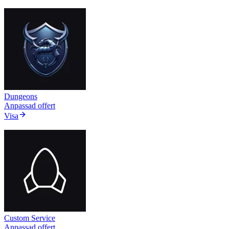
Dungeons
Anpassad offert
Visa
Custom Service
Anpassad offert