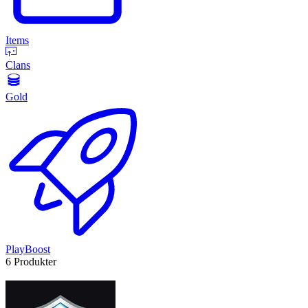
Items
Clans
Gold
PlayBoost
6 Produkter