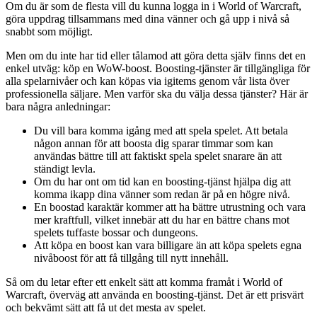
Om du är som de flesta vill du kunna logga in i World of Warcraft,
göra uppdrag tillsammans med dina vänner och gå upp i nivå så
snabbt som möjligt.
Men om du inte har tid eller tålamod att göra detta själv finns det en
enkel utväg: köp en WoW-boost. Boosting-tjänster är tillgängliga för
alla spelarnivåer och kan köpas via igitems genom vår lista över
professionella säljare. Men varför ska du välja dessa tjänster? Här är
bara några anledningar:
Du vill bara komma igång med att spela spelet. Att betala
någon annan för att boosta dig sparar timmar som kan
användas bättre till att faktiskt spela spelet snarare än att
ständigt levla.
Om du har ont om tid kan en boosting-tjänst hjälpa dig att
komma ikapp dina vänner som redan är på en högre nivå.
En boostad karaktär kommer att ha bättre utrustning och vara
mer kraftfull, vilket innebär att du har en bättre chans mot
spelets tuffaste bossar och dungeons.
Att köpa en boost kan vara billigare än att köpa spelets egna
nivåboost för att få tillgång till nytt innehåll.
Så om du letar efter ett enkelt sätt att komma framåt i World of
Warcraft, överväg att använda en boosting-tjänst. Det är ett prisvärt
och bekvämt sätt att få ut det mesta av spelet.