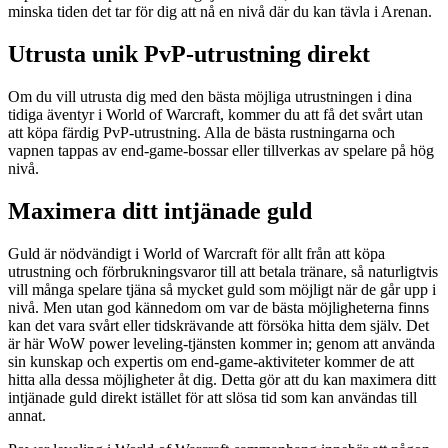
minska tiden det tar för dig att nå en nivå där du kan tävla i Arenan.
Utrusta unik PvP-utrustning direkt
Om du vill utrusta dig med den bästa möjliga utrustningen i dina
tidiga äventyr i World of Warcraft, kommer du att få det svårt utan
att köpa färdig PvP-utrustning. Alla de bästa rustningarna och
vapnen tappas av end-game-bossar eller tillverkas av spelare på hög
nivå.
Maximera ditt intjänade guld
Guld är nödvändigt i World of Warcraft för allt från att köpa
utrustning och förbrukningsvaror till att betala tränare, så naturligtvis
vill många spelare tjäna så mycket guld som möjligt när de går upp i
nivå. Men utan god kännedom om var de bästa möjligheterna finns
kan det vara svårt eller tidskrävande att försöka hitta dem själv. Det
är här WoW power leveling-tjänsten kommer in; genom att använda
sin kunskap och expertis om end-game-aktiviteter kommer de att
hitta alla dessa möjligheter åt dig. Detta gör att du kan maximera ditt
intjänade guld direkt istället för att slösa tid som kan användas till
annat.