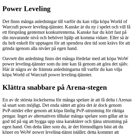
Power Leveling
Det finns många anledningar till varför du kan vilja köpa World of
Warcraft power leveling-tjänster. Kanske är du ny i spelet och vill få
ett försprång gentemot konkurrenterna. Kanske har du kört fast på
din nuvarande nivå och behöver hjälp att komma vidare. Eller så är
du helt enkelt för upptagen för att spendera den tid som krävs för att
grinda igenom alla nivåer på egen hand.
Oavsett din anledning finns det många fördelar med att köpa WoW
power leveling-tjänster som du inte kan få genom att göra det själv.
Här är några av de främsta anledningarna till varför du kan vilja
köpa World of Warcraft power leveling-tjänster.
Klättra snabbare på Arena-stegen
En av de största lockelserna för många spelare är att få delta i Arenas
så snart som möjligt. Det enda sättet att göra det är dock genom
PvP-strider eller genom att köpa färdig PvP-utrustning för riktiga
pengar. Inget av alternativen tilltalar många spelare som gillar att ta
god tid på sig att bygga upp sina karaktärer och tjäna utrustning på
egen hand. Om detta låter som du, är det förmodligen bäst att du
köper en WoW power leveling-tjänst istället; detta kommer att