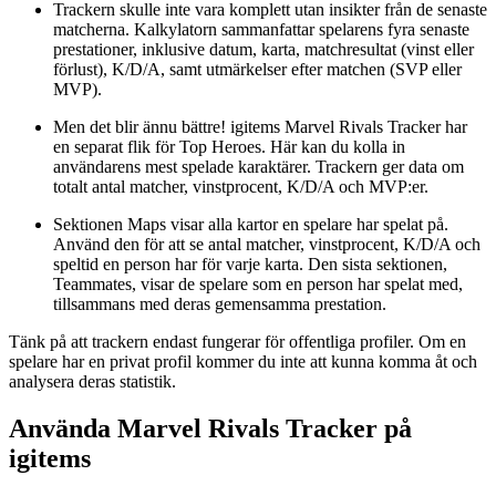
Trackern skulle inte vara komplett utan insikter från de senaste
matcherna. Kalkylatorn sammanfattar spelarens fyra senaste
prestationer, inklusive datum, karta, matchresultat (vinst eller
förlust), K/D/A, samt utmärkelser efter matchen (SVP eller
MVP).
Men det blir ännu bättre! igitems Marvel Rivals Tracker har
en separat flik för Top Heroes. Här kan du kolla in
användarens mest spelade karaktärer. Trackern ger data om
totalt antal matcher, vinstprocent, K/D/A och MVP:er.
Sektionen Maps visar alla kartor en spelare har spelat på.
Använd den för att se antal matcher, vinstprocent, K/D/A och
speltid en person har för varje karta. Den sista sektionen,
Teammates, visar de spelare som en person har spelat med,
tillsammans med deras gemensamma prestation.
Tänk på att trackern endast fungerar för offentliga profiler. Om en
spelare har en privat profil kommer du inte att kunna komma åt och
analysera deras statistik.
Använda Marvel Rivals Tracker på
igitems