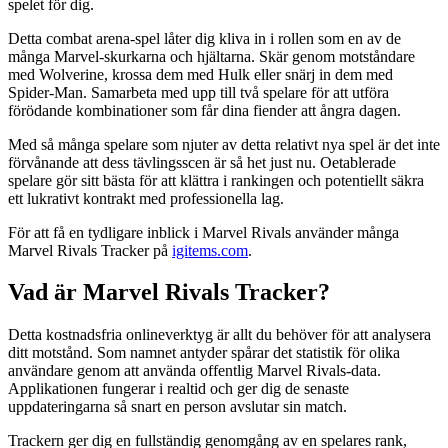
spelet för dig.
Detta combat arena-spel låter dig kliva in i rollen som en av de
många Marvel-skurkarna och hjältarna. Skär genom motståndare
med Wolverine, krossa dem med Hulk eller snärj in dem med
Spider-Man. Samarbeta med upp till två spelare för att utföra
förödande kombinationer som får dina fiender att ångra dagen.
Med så många spelare som njuter av detta relativt nya spel är det inte
förvånande att dess tävlingsscen är så het just nu. Oetablerade
spelare gör sitt bästa för att klättra i rankingen och potentiellt säkra
ett lukrativt kontrakt med professionella lag.
För att få en tydligare inblick i Marvel Rivals använder många
Marvel Rivals Tracker på
igitems.com
.
Vad är Marvel Rivals Tracker?
Detta kostnadsfria onlineverktyg är allt du behöver för att analysera
ditt motstånd. Som namnet antyder spårar det statistik för olika
användare genom att använda offentlig Marvel Rivals-data.
Applikationen fungerar i realtid och ger dig de senaste
uppdateringarna så snart en person avslutar sin match.
Trackern ger dig en fullständig genomgång av en spelares rank,