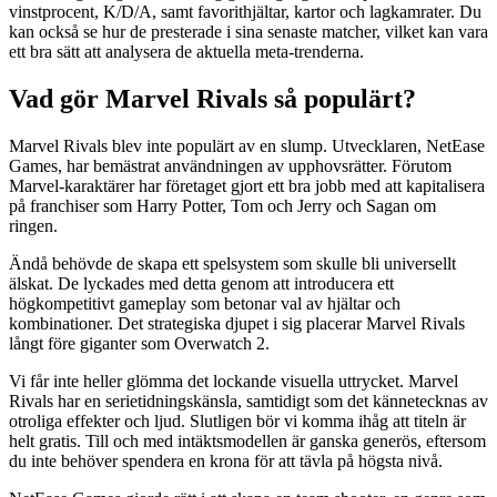
vinstprocent, K/D/A, samt favorithjältar, kartor och lagkamrater. Du
kan också se hur de presterade i sina senaste matcher, vilket kan vara
ett bra sätt att analysera de aktuella meta-trenderna.
Vad gör Marvel Rivals så populärt?
Marvel Rivals blev inte populärt av en slump. Utvecklaren, NetEase
Games, har bemästrat användningen av upphovsrätter. Förutom
Marvel-karaktärer har företaget gjort ett bra jobb med att kapitalisera
på franchiser som Harry Potter, Tom och Jerry och Sagan om
ringen.
Ändå behövde de skapa ett spelsystem som skulle bli universellt
älskat. De lyckades med detta genom att introducera ett
högkompetitivt gameplay som betonar val av hjältar och
kombinationer. Det strategiska djupet i sig placerar Marvel Rivals
långt före giganter som Overwatch 2.
Vi får inte heller glömma det lockande visuella uttrycket. Marvel
Rivals har en serietidningskänsla, samtidigt som det kännetecknas av
otroliga effekter och ljud. Slutligen bör vi komma ihåg att titeln är
helt gratis. Till och med intäktsmodellen är ganska generös, eftersom
du inte behöver spendera en krona för att tävla på högsta nivå.