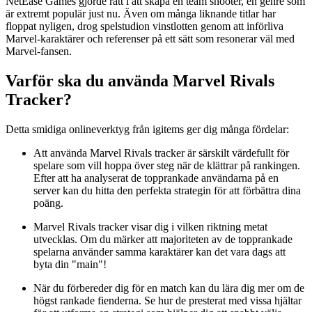
NetEase Games gjorde rätt i att skapa en team shooter, en genre som
är extremt populär just nu. Även om många liknande titlar har
floppat nyligen, drog spelstudion vinstlotten genom att införliva
Marvel-karaktärer och referenser på ett sätt som resonerar väl med
Marvel-fansen.
Varför ska du använda Marvel Rivals
Tracker?
Detta smidiga onlineverktyg från igitems ger dig många fördelar:
Att använda Marvel Rivals tracker är särskilt värdefullt för
spelare som vill hoppa över steg när de klättrar på rankingen.
Efter att ha analyserat de topprankade användarna på en
server kan du hitta den perfekta strategin för att förbättra dina
poäng.
Marvel Rivals tracker visar dig i vilken riktning metat
utvecklas. Om du märker att majoriteten av de topprankade
spelarna använder samma karaktärer kan det vara dags att
byta din "main"!
När du förbereder dig för en match kan du lära dig mer om de
högst rankade fienderna. Se hur de presterat med vissa hjältar