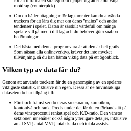
för att utforma en strategi som hjälper dig att snabbt välja
motdrag (counterpick).
Om du håller uttagningar för lagkamrater kan du använda
trackern för att lära dig mer om deras "mains" och andra
tendenser i spelet. Datan är särskilt värdefull om många
spelare vill gå med i ditt lag och du behöver göra snabba
bedömningar.
Det bästa med denna programvara är att den är helt gratis.
Som nästan alla onlineverktyg kräver det inte mycket
tillvänjning, så du kan hämta viktig data på ett ögonblick.
Vilken typ av data får du?
Genom att använda trackern får du en genomgång av en spelares
viktigaste statistik, inklusive din egen. Dessa är de huvudsakliga
dataseten du har tillgång till:
Först och främst ser du deras smeknamn, kontoikon,
kontonivå och rank. Precis under det får du en förhandstitt på
deras vinstprocent i rankat spel och K/D-ratio. Den vänstra
sektionen innehåller också några ytterligare detaljer, inklusive
antal SVP, antal MVP, total skada och totala assists.