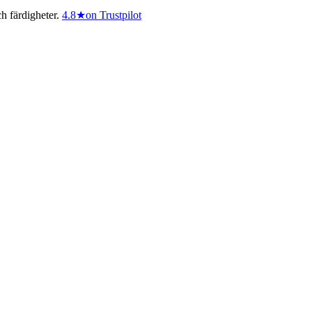
h färdigheter.
4.8
★
on Trustpilot