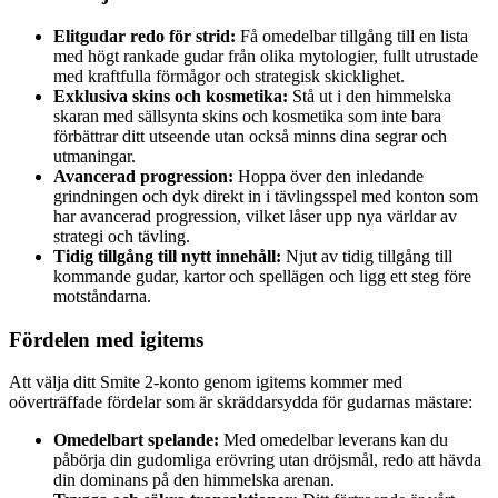
Elitgudar redo för strid:
Få omedelbar tillgång till en lista
med högt rankade gudar från olika mytologier, fullt utrustade
med kraftfulla förmågor och strategisk skicklighet.
Exklusiva skins och kosmetika:
Stå ut i den himmelska
skaran med sällsynta skins och kosmetika som inte bara
förbättrar ditt utseende utan också minns dina segrar och
utmaningar.
Avancerad progression:
Hoppa över den inledande
grindningen och dyk direkt in i tävlingsspel med konton som
har avancerad progression, vilket låser upp nya världar av
strategi och tävling.
Tidig tillgång till nytt innehåll:
Njut av tidig tillgång till
kommande gudar, kartor och spellägen och ligg ett steg före
motståndarna.
Fördelen med igitems
Att välja ditt Smite 2-konto genom igitems kommer med
oöverträffade fördelar som är skräddarsydda för gudarnas mästare:
Omedelbart spelande:
Med omedelbar leverans kan du
påbörja din gudomliga erövring utan dröjsmål, redo att hävda
din dominans på den himmelska arenan.