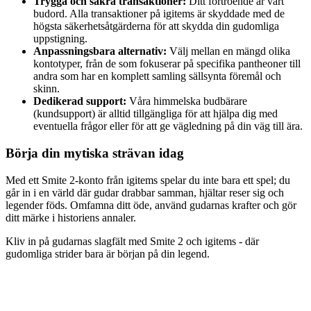
Trygga och säkra transaktioner:
Ditt förtroende är vårt
budord. Alla transaktioner på igitems är skyddade med de
högsta säkerhetsåtgärderna för att skydda din gudomliga
uppstigning.
Anpassningsbara alternativ:
Välj mellan en mängd olika
kontotyper, från de som fokuserar på specifika pantheoner till
andra som har en komplett samling sällsynta föremål och
skinn.
Dedikerad support:
Våra himmelska budbärare
(kundsupport) är alltid tillgängliga för att hjälpa dig med
eventuella frågor eller för att ge vägledning på din väg till ära.
Börja din mytiska strävan idag
Med ett Smite 2-konto från igitems spelar du inte bara ett spel; du
går in i en värld där gudar drabbar samman, hjältar reser sig och
legender föds. Omfamna ditt öde, använd gudarnas krafter och gör
ditt märke i historiens annaler.
Kliv in på gudarnas slagfält med Smite 2 och igitems - där
gudomliga strider bara är början på din legend.