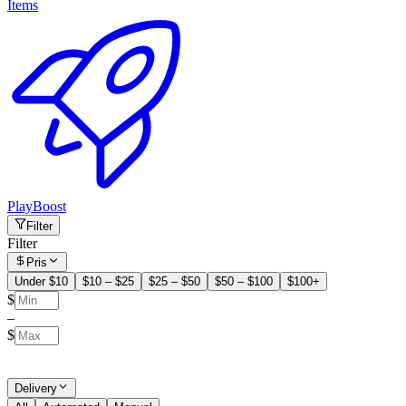
Items
PlayBoost
Filter
Filter
Pris
Under $10
$10 – $25
$25 – $50
$50 – $100
$100+
$
–
$
Delivery