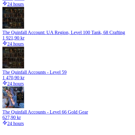
24 hours
The Quinfall Account: UA Region, Level 100 Tank, 68 Crafting
1 921,90 kr
24 hours
The Quinfall Accounts - Level 59
1 470,90 kr
24 hours
The Quinfall Accounts - Level 66 Gold Gear
627,90 kr
24 hours