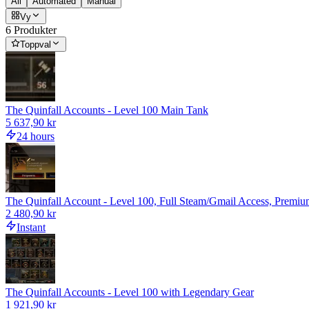
All
Automated
Manual
Vy
6 Produkter
Toppval
The Quinfall Accounts - Level 100 Main Tank
5 637,90 kr
24 hours
The Quinfall Account - Level 100, Full Steam/Gmail Access, Premi
2 480,90 kr
Instant
The Quinfall Accounts - Level 100 with Legendary Gear
1 921,90 kr