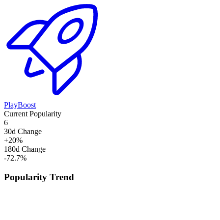
PlayBoost
Current Popularity
6
30d Change
+
20
%
180d Change
-72.7
%
Popularity Trend