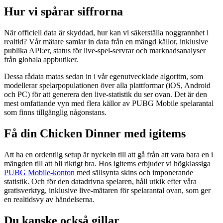
Hur vi spårar siffrorna
När officiell data är skyddad, hur kan vi säkerställa noggrannhet i
realtid? Vår mätare samlar in data från en mängd källor, inklusive
publika API:er, status för live-spel-servrar och marknadsanalyser
från globala appbutiker.
Dessa rådata matas sedan in i vår egenutvecklade algoritm, som
modellerar spelarpopulationen över alla plattformar (iOS, Android
och PC) för att generera den live-statistik du ser ovan. Det är den
mest omfattande vyn med flera källor av PUBG Mobile spelarantal
som finns tillgänglig någonstans.
Få din Chicken Dinner med igitems
Att ha en ordentlig setup är nyckeln till att gå från att vara bara en i
mängden till att bli riktigt bra. Hos igitems erbjuder vi högklassiga
PUBG Mobile-konton
med sällsynta skins och imponerande
statistik. Och för den datadrivna spelaren, håll utkik efter våra
gratisverktyg, inklusive live-mätaren för spelarantal ovan, som ger
en realtidsvy av händelserna.
Du kanske också gillar