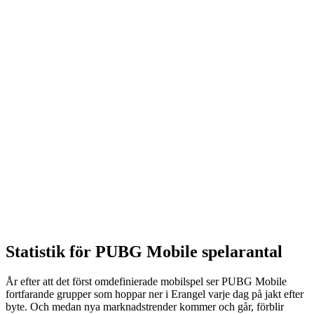
Statistik för PUBG Mobile spelarantal
År efter att det först omdefinierade mobilspel ser PUBG Mobile
fortfarande grupper som hoppar ner i Erangel varje dag på jakt efter
byte. Och medan nya marknadstrender kommer och går, förblir