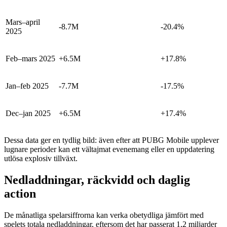
Mars–april
-8.7M
-20.4%
2025
Feb–mars 2025
+6.5M
+17.8%
Jan–feb 2025
-7.7M
-17.5%
Dec–jan 2025
+6.5M
+17.4%
Dessa data ger en tydlig bild: även efter att PUBG Mobile upplever
lugnare perioder kan ett vältajmat evenemang eller en uppdatering
utlösa explosiv tillväxt.
Nedladdningar, räckvidd och daglig
action
De månatliga spelarsiffrorna kan verka obetydliga jämfört med
spelets totala nedladdningar, eftersom det har passerat 1,2 miljarder