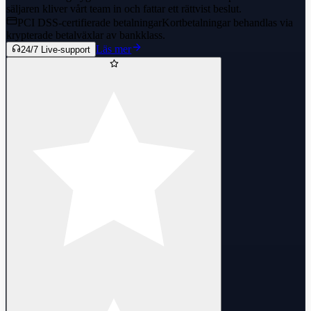
säljaren kliver vårt team in och fattar ett rättvist beslut.
PCI DSS-certifierade betalningar
Kortbetalningar behandlas via
krypterade betalväxlar av bankklass.
Läs mer
24/7 Live-support