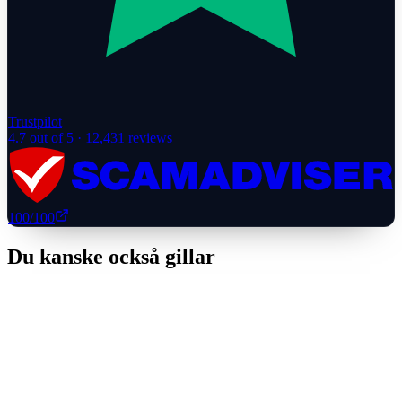
Trustpilot
4.7
out of 5 ·
12,431
reviews
100
/100
Du kanske också gillar