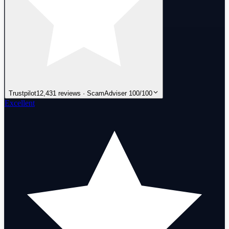
Trustpilot
12,431 reviews · ScamAdviser 100/100
Excellent