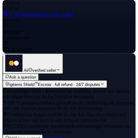
Totalpris
97,90 kr
+≈ 3,9 kr
cash back to your wallet
Leverans
Instant
E-poståtkomst
Full kontroll
Ali
verified seller
Ask a question
™
igitems Shield
Escrow · full refund · 24/7 disputes
Betalningen hålls i deposition
Din betalning stannar hos igitems
och släpps först när du har bekräftat leveransen.
100 % pengarna-tillbaka-garanti
Om din beställning inte levereras
eller inte matchar annonsen får du full återbetalning.
Tvistlösning dygnet runt
Om du inte kan lösa ett problem med
säljaren kliver vårt team in och fattar ett rättvist beslut.
PCI DSS-certifierade betalningar
Kortbetalningar behandlas via
krypterade betalväxlar av bankklass.