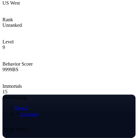
US West
Rank
Unranked
Level
9
Behavior Score
9999
BS
Immortals
15
Beskrivning
Dota 2
Accounts
TEST TEST