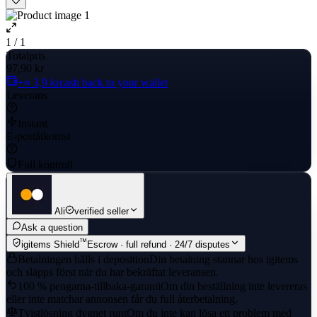
1 / 1
Totalpris
97,90 kr
+≈ 3,9 kr
cash back to your wallet
Leverans
Instant
E-poståtkomst
Full kontroll
Ali
verified seller
Ask a question
™
igitems Shield
Escrow · full refund · 24/7 disputes
Betalningen hålls i deposition
Din betalning stannar hos igitems
och släpps först när du har bekräftat leveransen.
100 % pengarna-tillbaka-garanti
Om din beställning inte levereras
eller inte matchar annonsen får du full återbetalning.
Tvistlösning dygnet runt
Om du inte kan lösa ett problem med