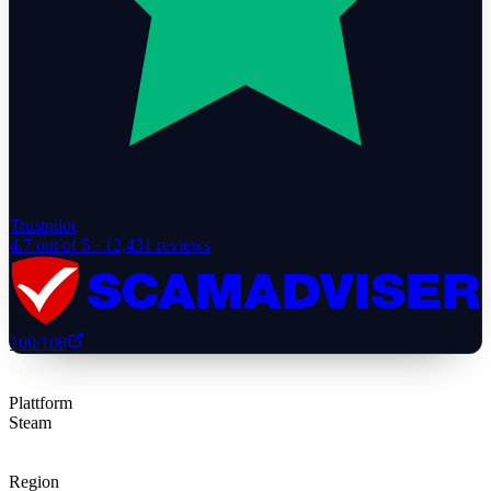
Trustpilot
4.7
out of 5 ·
12,431
reviews
100
/100
Plattform
Steam
Region