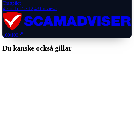
Trustpilot
4.7
out of 5 ·
12,431
reviews
100
/100
Du kanske också gillar