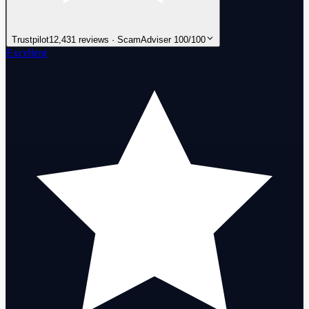
Trustpilot
12,431 reviews · ScamAdviser 100/100
Excellent