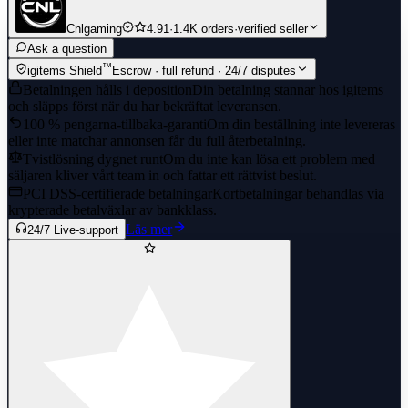
Cnlgaming
4.91
·
1.4K orders
·
verified seller
Ask a question
™
igitems Shield
Escrow · full refund · 24/7 disputes
Betalningen hålls i deposition
Din betalning stannar hos igitems
och släpps först när du har bekräftat leveransen.
100 % pengarna-tillbaka-garanti
Om din beställning inte levereras
eller inte matchar annonsen får du full återbetalning.
Tvistlösning dygnet runt
Om du inte kan lösa ett problem med
säljaren kliver vårt team in och fattar ett rättvist beslut.
PCI DSS-certifierade betalningar
Kortbetalningar behandlas via
krypterade betalväxlar av bankklass.
Läs mer
24/7 Live-support