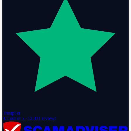
Trustpilot
4.7
out of 5 ·
12,431
reviews