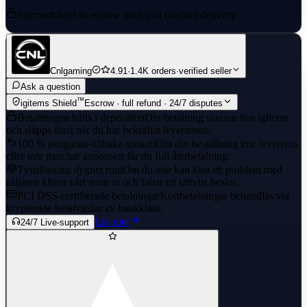
Payment held in escrow until you confirm delivery
Cnlgaming
4.91
·
1.4K orders
·
verified seller
Ask a question
™
igitems Shield
Escrow · full refund · 24/7 disputes
Betalningen hålls i deposition
Din betalning stannar hos igitems
och släpps först när du har bekräftat leveransen.
100 % pengarna-tillbaka-garanti
Om din beställning inte levereras
eller inte matchar annonsen får du full återbetalning.
Tvistlösning dygnet runt
Om du inte kan lösa ett problem med
säljaren kliver vårt team in och fattar ett rättvist beslut.
PCI DSS-certifierade betalningar
Kortbetalningar behandlas via
krypterade betalväxlar av bankklass.
Läs mer
24/7 Live-support