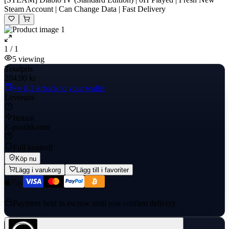
Steam Account | Can Change Data | Fast Delivery
1 / 1
5
viewing
Totalpris
204,90 kr
+≈ 8,2 kr
back to your wallet
Leverans
Instant
E-poståtkomst
Full kontroll
Köp nu
Lägg i varukorg
Lägg till i favoriter
Payment held in escrow until you confirm delivery