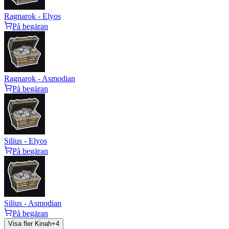
Ragnarok - Elyos
På begäran
Ragnarok - Asmodian
På begäran
Silius - Elyos
På begäran
Silius - Asmodian
På begäran
Visa fler Kinah
+
4