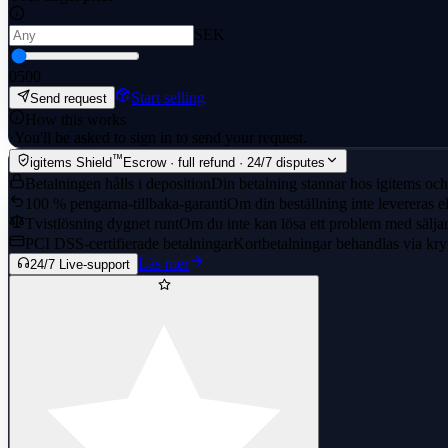
SEK
0
500
Start selling
Send request
How this works
·
You'll be asked to sign in to send your request.
™
igitems Shield
Escrow · full refund · 24/7 disputes
Betalningen hålls i deposition
Din betalning stannar hos igitems och 
100 % pengarna-tillbaka-garanti
Om din beställning inte levereras el
Tvistlösning dygnet runt
Om du inte kan lösa ett problem med säljaren
PCI DSS-certifierade betalningar
Kortbetalningar behandlas via kry
Läs mer
24/7 Live-support