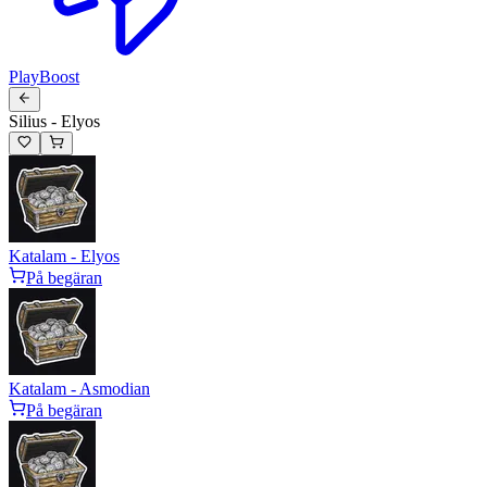
PlayBoost
Silius - Elyos
Katalam - Elyos
På begäran
Katalam - Asmodian
På begäran