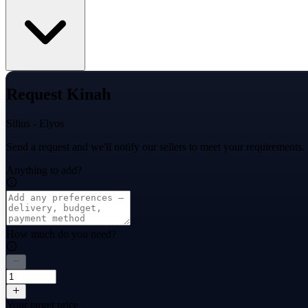
Request Kinah
Silius - Elyos
Send a request and we'll notify our sellers to meet your requirements.
Anything to add?
How much do you need?
Your target price