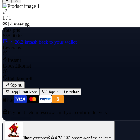
1 / 1
14
viewing
Totalpris
655,90 kr
+≈ 26,2 kr
cash back to your wallet
Leverans
Instant
E-poståtkomst
Full kontroll
Köp nu
Lägg i varukorg
Lägg till i favoriter
Payment held in escrow until you confirm delivery
Jimmysstore
4.78
·
132 orders
·
verified seller