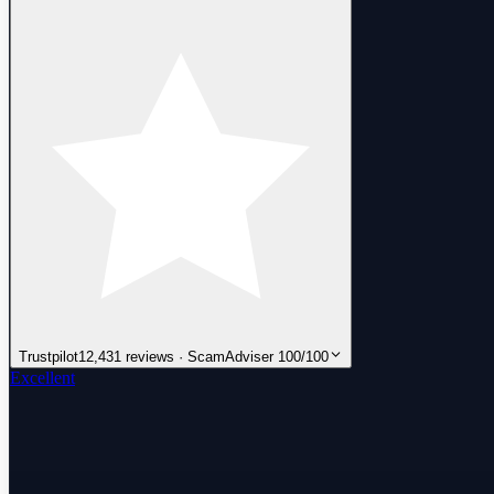
Trustpilot
12,431 reviews · ScamAdviser 100/100
Excellent