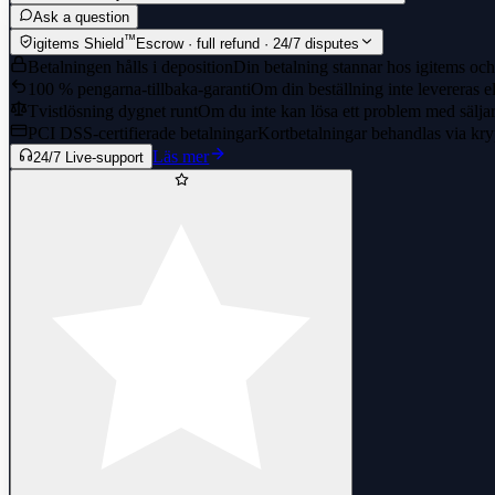
Ask a question
™
igitems Shield
Escrow · full refund · 24/7 disputes
Betalningen hålls i deposition
Din betalning stannar hos igitems och 
100 % pengarna-tillbaka-garanti
Om din beställning inte levereras el
Tvistlösning dygnet runt
Om du inte kan lösa ett problem med säljaren
PCI DSS-certifierade betalningar
Kortbetalningar behandlas via kry
Läs mer
24/7 Live-support