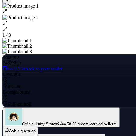
1 / 3
Totalpris
243,90 kr
+≈ 9,7 kr
back to your wallet
Leverans
Instant
E-poståtkomst
Full kontroll
Official Luffy Store
4.58
·
56 orders
·
verified seller
Ask a question