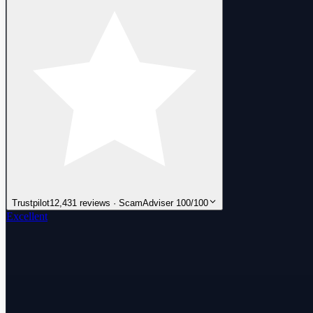
Trustpilot
12,431 reviews · ScamAdviser 100/100
Excellent