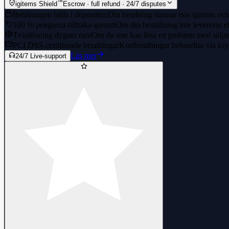
™
igitems Shield
Escrow · full refund · 24/7 disputes
Betalningen hålls i deposition
Din betalning stannar hos igitems och 
100 % pengarna-tillbaka-garanti
Om din beställning inte levereras el
Tvistlösning dygnet runt
Om du inte kan lösa ett problem med säljaren
PCI DSS-certifierade betalningar
Kortbetalningar behandlas via kry
Läs mer
24/7 Live-support