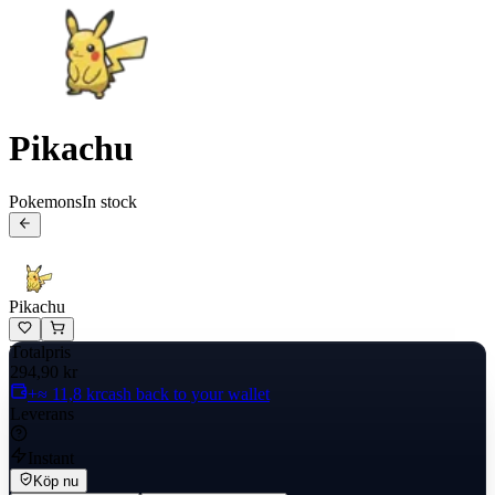
Pikachu
Pokemons
In stock
Pikachu
Totalpris
294,90 kr
+≈ 11,8 kr
cash back to your wallet
Leverans
Instant
Köp nu