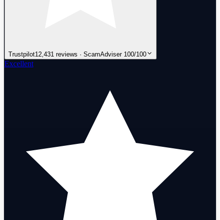
Trustpilot
12,431 reviews · ScamAdviser 100/100
Excellent