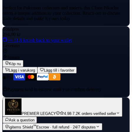
Perfect for Pokémon collectors and traders, this Clone Pikachu
offers a unique addition to your collection. Reach out to discuss
trade details and make it yours today.
Totalpris
294,90 kr
+≈ 11,8 kr
cash back to your wallet
Leverans
Instant
Köp nu
Lägg i varukorg
Lägg till i favoriter
Payment held in escrow until you confirm delivery
PREMIER LEGACY
4.98
·
7.2K orders
·
verified seller
Ask a question
™
igitems Shield
Escrow · full refund · 24/7 disputes