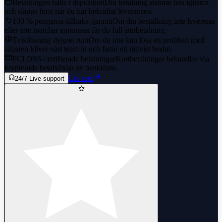
Betalningen hålls i deposition
Din betalning stannar hos igitems
och släpps först när du har bekräftat leveransen.
100 % pengarna-tillbaka-garanti
Om din beställning inte levereras
eller inte matchar annonsen får du full återbetalning.
Tvistlösning dygnet runt
Om du inte kan lösa ett problem med
säljaren kliver vårt team in och fattar ett rättvist beslut.
PCI DSS-certifierade betalningar
Kortbetalningar behandlas via
krypterade betalväxlar av bankklass.
Läs mer
24/7 Live-support