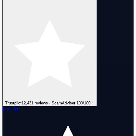
Trustpilot
12,431 reviews · ScamAdviser 100/100
Excellent