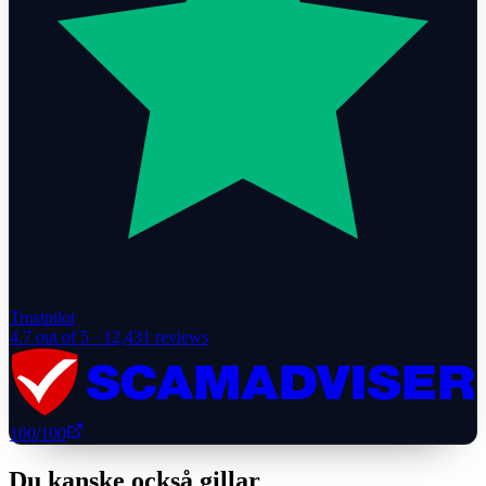
Trustpilot
4.7
out of 5 ·
12,431
reviews
100
/100
Du kanske också gillar