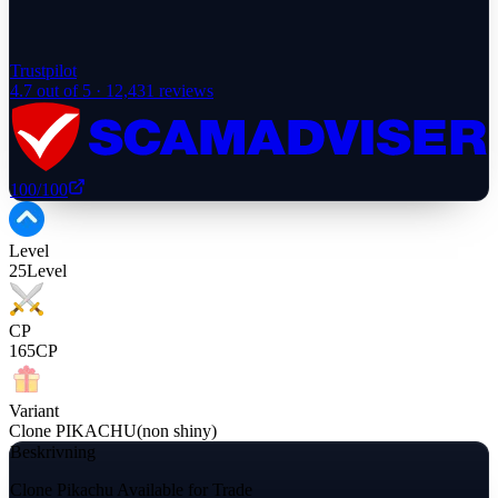
Trustpilot
4.7
out of 5 ·
12,431
reviews
100
/100
Level
25
Level
CP
165
CP
Variant
Clone PIKACHU(non shiny)
Beskrivning
Clone Pikachu Available for Trade