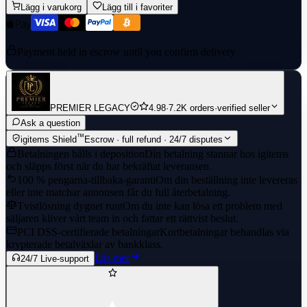
Lägg i varukorg
Lägg till i favoriter
Payment held in escrow until you confirm delivery
PREMIER LEGACY
4.98
·
7.2K orders
·
verified seller
Ask a question
™
igitems Shield
Escrow · full refund · 24/7 disputes
Betalningen hålls i deposition
Din betalning stannar hos igitems
och släpps först när du har bekräftat leveransen.
100 % pengarna-tillbaka-garanti
Om din beställning inte levereras
eller inte matchar annonsen får du full återbetalning.
Tvistlösning dygnet runt
Om du inte kan lösa ett problem med
säljaren kliver vårt team in och fattar ett rättvist beslut.
PCI DSS-certifierade betalningar
Kortbetalningar behandlas via
krypterade betalväxlar av bankklass.
Läs mer
24/7 Live-support