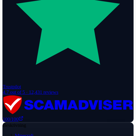
Trustpilot
4.7
out of 5 ·
12,431
reviews
100
/100
Beskrivning
Minecraft