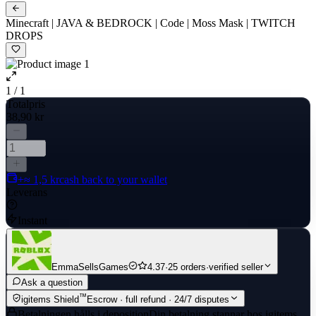
Minecraft | JAVA & BEDROCK | Code | Moss Mask | TWITCH
DROPS
1 / 1
Totalpris
38,90 kr
+≈ 1,5 kr
cash back to your wallet
Leverans
Instant
EmmaSellsGames
4.37
·
25 orders
·
verified seller
Ask a question
™
igitems Shield
Escrow · full refund · 24/7 disputes
Betalningen hålls i deposition
Din betalning stannar hos igitems