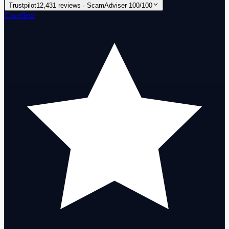
Trustpilot
12,431 reviews · ScamAdviser 100/100
Excellent