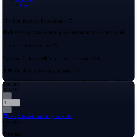
Items
🛒✨ Item Delivery Instructions ✨🛒
➋ 🎮 Please provide your in-game username for verification 🔐
✅ ⚡ Fast • Easy • Secure 💯
🚀 Instant Delivery | 🛡️ Safe Trade | ⭐ Trusted Seller
🙏💖 Thank you for your purchase! 🎉🎊
🧠💎 Your satisfaction and security are our top priority — enjoy
Totalpris
your item! 😄🎁
38,90 kr
Our streamlined process ensures a seamless experience, protecting
your account while delivering your item swiftly and reliably.
+≈ 1,5 kr
cash back to your wallet
Leverans
Instant