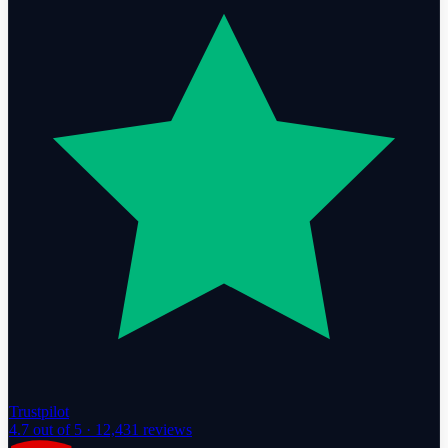
Trustpilot
4.7
out of 5 ·
12,431
reviews