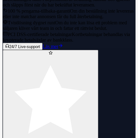
och släpps först när du har bekräftat leveransen.
100 % pengarna-tillbaka-garanti
Om din beställning inte levereras
eller inte matchar annonsen får du full återbetalning.
Tvistlösning dygnet runt
Om du inte kan lösa ett problem med
säljaren kliver vårt team in och fattar ett rättvist beslut.
PCI DSS-certifierade betalningar
Kortbetalningar behandlas via
krypterade betalväxlar av bankklass.
Läs mer
24/7 Live-support