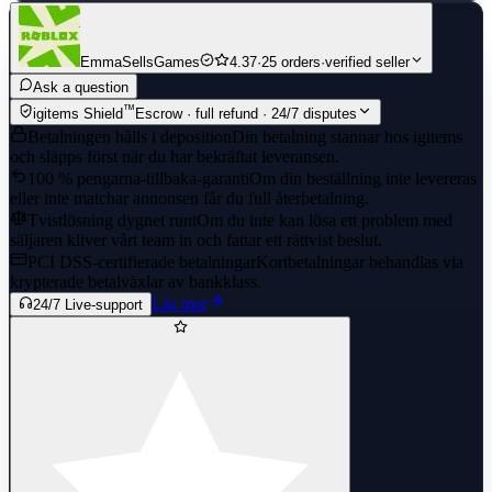
EmmaSellsGames
4.37
·
25 orders
·
verified seller
Ask a question
™
igitems Shield
Escrow · full refund · 24/7 disputes
Betalningen hålls i deposition
Din betalning stannar hos igitems
och släpps först när du har bekräftat leveransen.
100 % pengarna-tillbaka-garanti
Om din beställning inte levereras
eller inte matchar annonsen får du full återbetalning.
Tvistlösning dygnet runt
Om du inte kan lösa ett problem med
säljaren kliver vårt team in och fattar ett rättvist beslut.
PCI DSS-certifierade betalningar
Kortbetalningar behandlas via
krypterade betalväxlar av bankklass.
Läs mer
24/7 Live-support