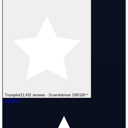
Trustpilot
12,431 reviews · ScamAdviser 100/100
Excellent