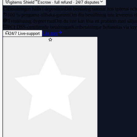
™
igitems Shield
Escrow · full refund · 24/7 disputes
Betalningen hålls i deposition
Din betalning stannar hos igitems och 
100 % pengarna-tillbaka-garanti
Om din beställning inte levereras el
Tvistlösning dygnet runt
Om du inte kan lösa ett problem med säljaren
PCI DSS-certifierade betalningar
Kortbetalningar behandlas via kry
Läs mer
24/7 Live-support