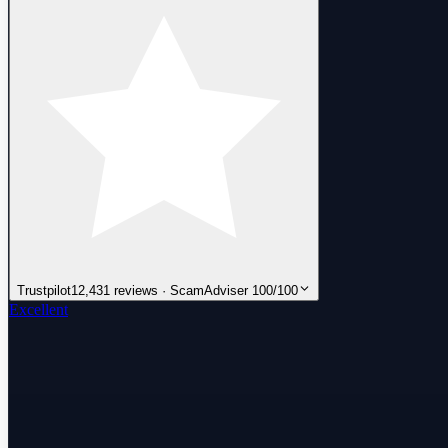
Trustpilot
12,431 reviews · ScamAdviser 100/100
Excellent