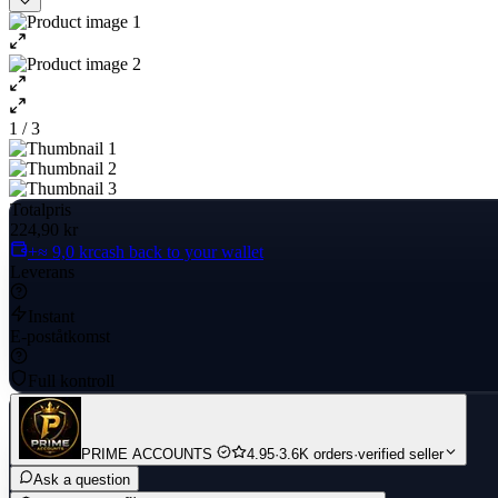
1 / 3
Totalpris
224,90 kr
+≈ 9,0 kr
cash back to your wallet
Leverans
Instant
E-poståtkomst
Full kontroll
PRIME ACCOUNTS
4.95
·
3.6K orders
·
verified seller
Ask a question