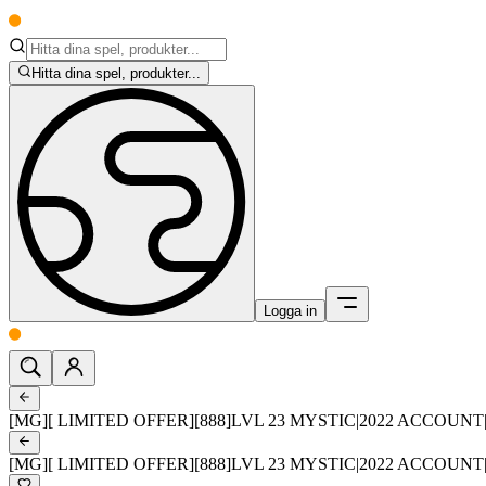
Hitta dina spel, produkter...
Logga in
[MG][ LIMITED OFFER][888]LVL 23 MYSTIC|2022 ACCOUN
[MG][ LIMITED OFFER][888]LVL 23 MYSTIC|2022 ACCOUN