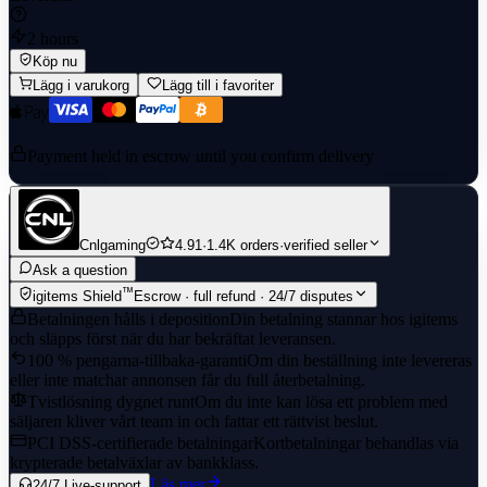
2 hours
Köp nu
Lägg i varukorg
Lägg till i favoriter
Payment held in escrow until you confirm delivery
Cnlgaming
4.91
·
1.4K orders
·
verified seller
Ask a question
™
igitems Shield
Escrow · full refund · 24/7 disputes
Betalningen hålls i deposition
Din betalning stannar hos igitems
och släpps först när du har bekräftat leveransen.
100 % pengarna-tillbaka-garanti
Om din beställning inte levereras
eller inte matchar annonsen får du full återbetalning.
Tvistlösning dygnet runt
Om du inte kan lösa ett problem med
säljaren kliver vårt team in och fattar ett rättvist beslut.
PCI DSS-certifierade betalningar
Kortbetalningar behandlas via
krypterade betalväxlar av bankklass.
Läs mer
24/7 Live-support