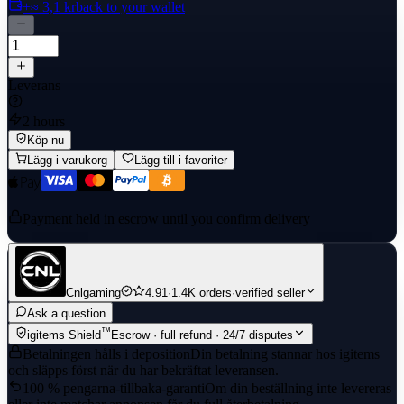
+≈ 3,1 kr
back to your wallet
Leverans
2 hours
Köp nu
Lägg i varukorg
Lägg till i favoriter
Payment held in escrow until you confirm delivery
Cnlgaming
4.91
·
1.4K orders
·
verified seller
Ask a question
™
igitems Shield
Escrow · full refund · 24/7 disputes
Betalningen hålls i deposition
Din betalning stannar hos igitems
och släpps först när du har bekräftat leveransen.
100 % pengarna-tillbaka-garanti
Om din beställning inte levereras