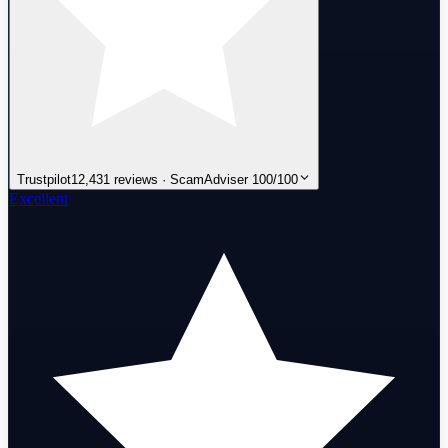
Trustpilot
12,431 reviews · ScamAdviser 100/100
Excellent