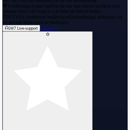
eller inte matchar annonsen får du full återbetalning.
Tvistlösning dygnet runt
Om du inte kan lösa ett problem med
säljaren kliver vårt team in och fattar ett rättvist beslut.
PCI DSS-certifierade betalningar
Kortbetalningar behandlas via
krypterade betalväxlar av bankklass.
Läs mer
24/7 Live-support