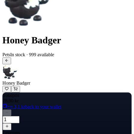
Honey Badger
Pets
In stock · 999 available
Honey Badger
Totalpris
78,90 kr
+≈ 3,1 kr
back to your wallet
Leverans