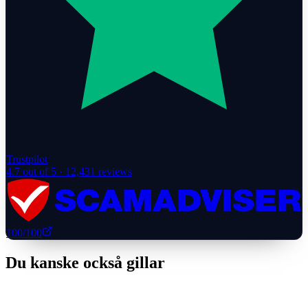
Trustpilot
4.7
out of 5 ·
12,431
reviews
100
/100
Du kanske också gillar