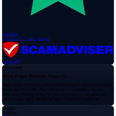
Trustpilot
4.7
out of 5 ·
12,431
reviews
100
/100
Beskrivning
Honey Badger [Normal] - Adopt Me
Bring home the resilient and charming Honey Badger in its Normal
variant for Adopt Me. This beloved pet is a must-have for any
collection, offering endless fun and adventure in your gameplay.
Secure yours today and elevate your Adopt Me experience!
Totalpris
78,90 kr