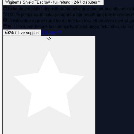
™
igitems Shield
Escrow · full refund · 24/7 disputes
Betalningen hålls i deposition
Din betalning stannar hos igitems och 
100 % pengarna-tillbaka-garanti
Om din beställning inte levereras el
Tvistlösning dygnet runt
Om du inte kan lösa ett problem med säljaren
PCI DSS-certifierade betalningar
Kortbetalningar behandlas via kry
Läs mer
24/7 Live-support