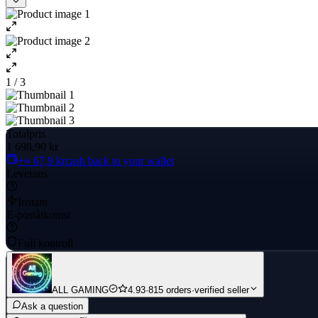
1 / 3
Totalpris
1 698,90 kr
+≈ 67,9 kr
cash back to your wallet
Leverans
Instant
E-poståtkomst
Full kontroll
ALL GAMING
4.93
·
815 orders
·
verified seller
Ask a question