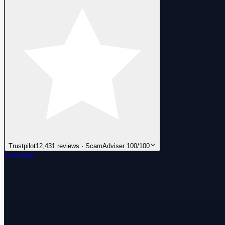
Trustpilot
12,431 reviews · ScamAdviser 100/100
Excellent