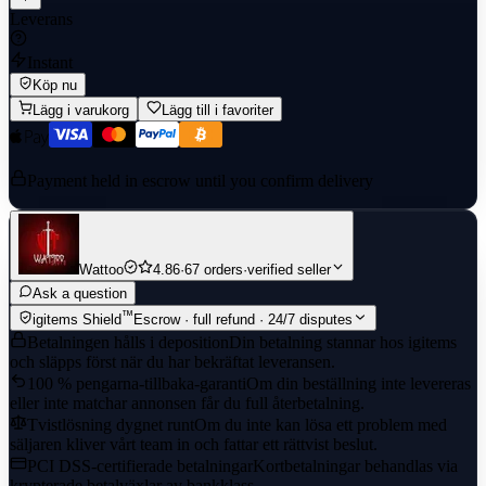
Leverans
Instant
Köp nu
Lägg i varukorg
Lägg till i favoriter
Payment held in escrow until you confirm delivery
Wattoo
4.86
·
67 orders
·
verified seller
Ask a question
™
igitems Shield
Escrow · full refund · 24/7 disputes
Betalningen hålls i deposition
Din betalning stannar hos igitems
och släpps först när du har bekräftat leveransen.
100 % pengarna-tillbaka-garanti
Om din beställning inte levereras
eller inte matchar annonsen får du full återbetalning.
Tvistlösning dygnet runt
Om du inte kan lösa ett problem med
säljaren kliver vårt team in och fattar ett rättvist beslut.
PCI DSS-certifierade betalningar
Kortbetalningar behandlas via
krypterade betalväxlar av bankklass.