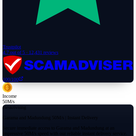
Trustpilot
4.7
out of 5 ·
12,431
reviews
100
/100
Income
50
M/s
Beskrivning
Garama and Madundung 50M/s | Instant Delivery
Secure immediate access to Garama and Madundung at an
impressive 50M/s speed with our reliable instant delivery service.