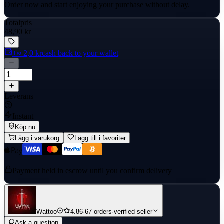
Order now and start enjoying your purchase without delay.
Totalpris
48,90 kr
+≈ 2,0 kr
cash back to your wallet
Leverans
Instant
Köp nu
Lägg i varukorg
Lägg till i favoriter
Payment held in escrow until you confirm delivery
Wattoo
4.86
·
67 orders
·
verified seller
Ask a question