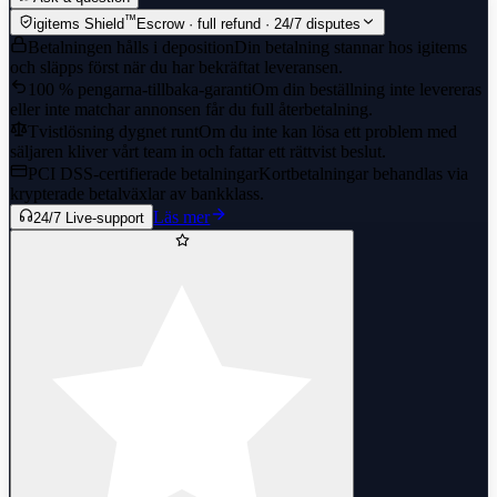
™
igitems Shield
Escrow · full refund · 24/7 disputes
Betalningen hålls i deposition
Din betalning stannar hos igitems
och släpps först när du har bekräftat leveransen.
100 % pengarna-tillbaka-garanti
Om din beställning inte levereras
eller inte matchar annonsen får du full återbetalning.
Tvistlösning dygnet runt
Om du inte kan lösa ett problem med
säljaren kliver vårt team in och fattar ett rättvist beslut.
PCI DSS-certifierade betalningar
Kortbetalningar behandlas via
krypterade betalväxlar av bankklass.
Läs mer
24/7 Live-support