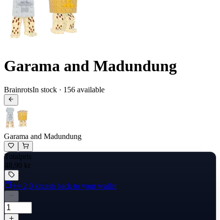
Garama and Madundung
Brainrots
In stock · 156 available
Garama and Madundung
Totalpris
48,90 kr
+≈ 2,0 kr
cash back to your wallet