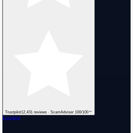
Trustpilot
12,431 reviews · ScamAdviser 100/100
Excellent