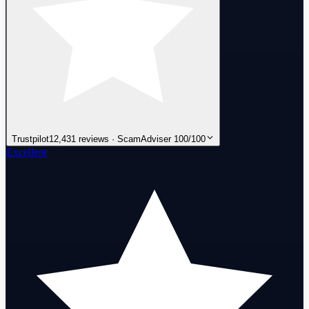
Trustpilot
12,431 reviews · ScamAdviser 100/100
Excellent