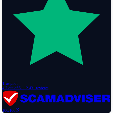
Trustpilot
4.7
out of 5 ·
12,431
reviews
100
/100