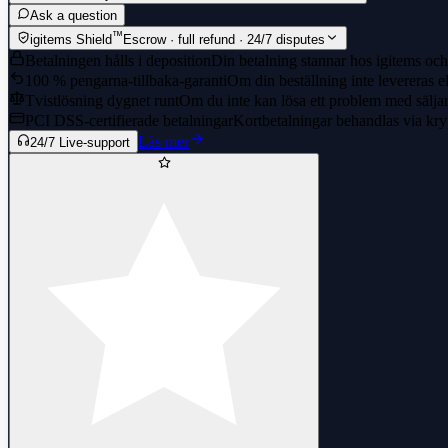
Ask a question
™
igitems Shield
Escrow · full refund · 24/7 disputes
Betalningen hålls i deposition
Din betalning stannar hos igitems och 
100 % pengarna-tillbaka-garanti
Om din beställning inte levereras el
Tvistlösning dygnet runt
Om du inte kan lösa ett problem med säljaren
PCI DSS-certifierade betalningar
Kortbetalningar behandlas via kry
Läs mer
24/7 Live-support