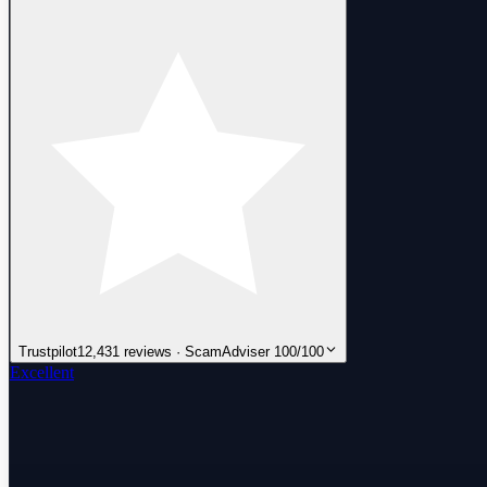
Trustpilot
12,431 reviews · ScamAdviser 100/100
Excellent