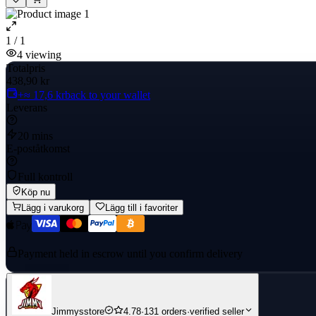
1 / 1
4
viewing
Totalpris
438,90 kr
+≈ 17,6 kr
back to your wallet
Leverans
20 mins
E-poståtkomst
Full kontroll
Köp nu
Lägg i varukorg
Lägg till i favoriter
Payment held in escrow until you confirm delivery
Jimmysstore
4.78
·
131 orders
·
verified seller