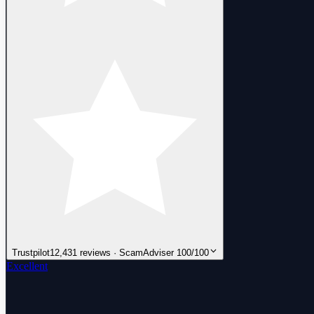
Trustpilot
12,431 reviews · ScamAdviser 100/100
Excellent