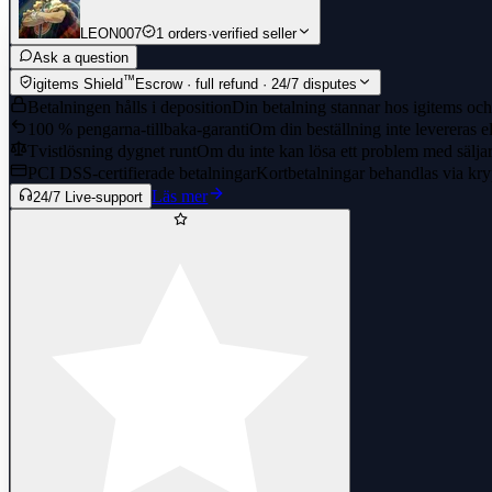
LEON007
1 orders
·
verified seller
Ask a question
™
igitems Shield
Escrow · full refund · 24/7 disputes
Betalningen hålls i deposition
Din betalning stannar hos igitems och 
100 % pengarna-tillbaka-garanti
Om din beställning inte levereras el
Tvistlösning dygnet runt
Om du inte kan lösa ett problem med säljaren
PCI DSS-certifierade betalningar
Kortbetalningar behandlas via kry
Läs mer
24/7 Live-support