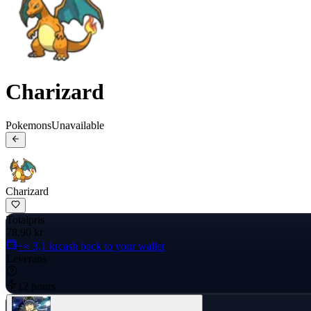
Charizard
Pokemons
Unavailable
Charizard
Totalpris
78,90 kr
+≈ 3,1 kr
cash back to your wallet
Leverans
12 hours