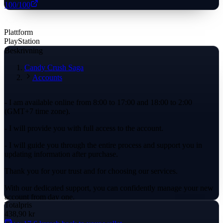
100
/100
Plattform
PlayStation
Beskrivning
Candy Crush Saga
Accounts
- I am available online from 8:00 to 17:00 and 18:00 to 2:00
(GMT+7 time zone).
- I will provide you with full access to the account.
- I will guide you through the entire process and support you in
updating information after purchase.
Thank you for your trust and for choosing our services.
With our dedicated support, you can confidently manage your new
account from day one.
Totalpris
438,90 kr