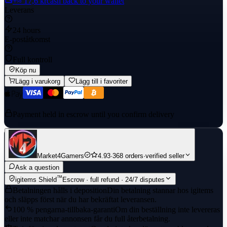
+≈ 17,6 kr
cash back to your wallet
Leverans
24 hours
E-poståtkomst
Full kontroll
Köp nu
Lägg i varukorg
Lägg till i favoriter
Payment held in escrow until you confirm delivery
Market4Gamers
4.93
·
368 orders
·
verified seller
Ask a question
™
igitems Shield
Escrow · full refund · 24/7 disputes
Betalningen hålls i deposition
Din betalning stannar hos igitems
och släpps först när du har bekräftat leveransen.
100 % pengarna-tillbaka-garanti
Om din beställning inte levereras
eller inte matchar annonsen får du full återbetalning.