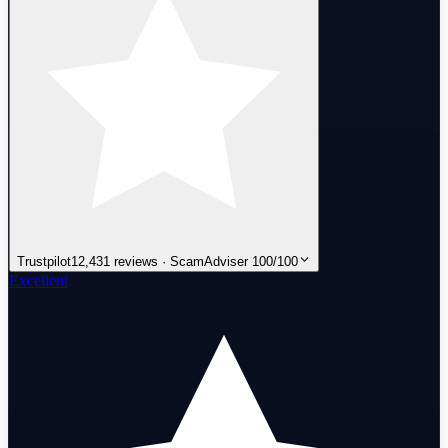
Trustpilot
12,431 reviews · ScamAdviser 100/100
Excellent