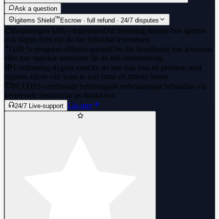
Ask a question
™
igitems Shield
Escrow · full refund · 24/7 disputes
Betalningen hålls i deposition
Din betalning stannar hos igitems
och släpps först när du har bekräftat leveransen.
100 % pengarna-tillbaka-garanti
Om din beställning inte levereras
eller inte matchar annonsen får du full återbetalning.
Tvistlösning dygnet runt
Om du inte kan lösa ett problem med
säljaren kliver vårt team in och fattar ett rättvist beslut.
PCI DSS-certifierade betalningar
Kortbetalningar behandlas via
krypterade betalväxlar av bankklass.
Läs mer
24/7 Live-support