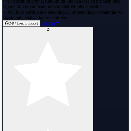
Tvistlösning dygnet runt
Om du inte kan lösa ett problem med
säljaren kliver vårt team in och fattar ett rättvist beslut.
PCI DSS-certifierade betalningar
Kortbetalningar behandlas via
krypterade betalväxlar av bankklass.
Läs mer
24/7 Live-support