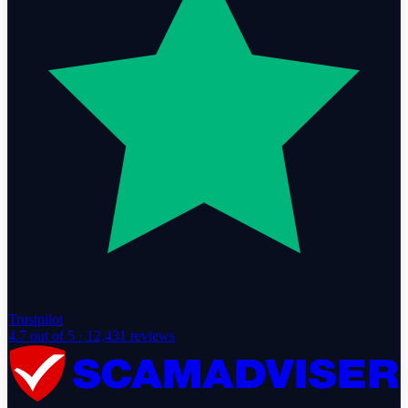
Trustpilot
4.7
out of 5 ·
12,431
reviews