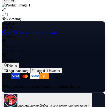
1 / 1
6
viewing
Totalpris
438,90 kr
+≈ 17,6 kr
cash back to your wallet
Leverans
24 hours
E-poståtkomst
Full kontroll
Köp nu
Lägg i varukorg
Lägg till i favoriter
Payment held in escrow until you confirm delivery
Market4Gamers
4.93
·
368 orders
·
verified seller