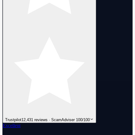
Trustpilot
12,431 reviews · ScamAdviser 100/100
Excellent