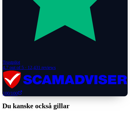
Trustpilot
4.7
out of 5 ·
12,431
reviews
100
/100
Du kanske också gillar