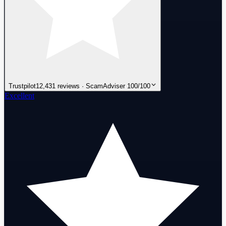
Trustpilot
12,431 reviews · ScamAdviser 100/100
Excellent