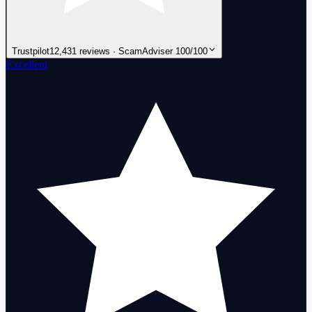
Trustpilot
12,431 reviews · ScamAdviser 100/100
Excellent