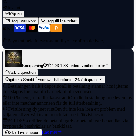
Instant
Köp nu
Lägg i varukorg
Lägg till i favoriter
Payment held in escrow until you confirm delivery
Karirgaming
4.93
·
1.8K orders
·
verified seller
Ask a question
™
igitems Shield
Escrow · full refund · 24/7 disputes
Betalningen hålls i deposition
Din betalning stannar hos igitems
och släpps först när du har bekräftat leveransen.
100 % pengarna-tillbaka-garanti
Om din beställning inte levereras
eller inte matchar annonsen får du full återbetalning.
Tvistlösning dygnet runt
Om du inte kan lösa ett problem med
säljaren kliver vårt team in och fattar ett rättvist beslut.
PCI DSS-certifierade betalningar
Kortbetalningar behandlas via
krypterade betalväxlar av bankklass.
Läs mer
24/7 Live-support