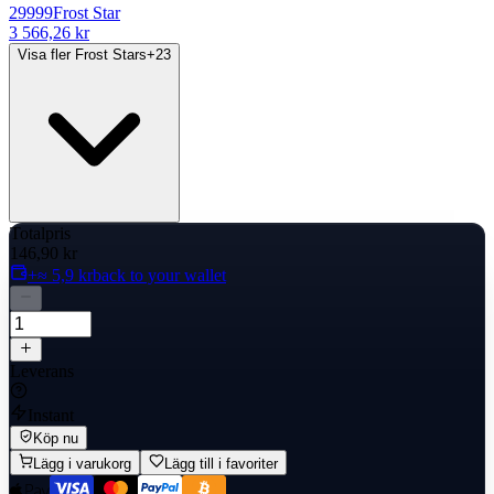
29999
Frost Star
3 566,26 kr
Visa fler Frost Stars
+
23
Totalpris
146,90 kr
+≈ 5,9 kr
back to your wallet
Leverans
Instant
Köp nu
Lägg i varukorg
Lägg till i favoriter