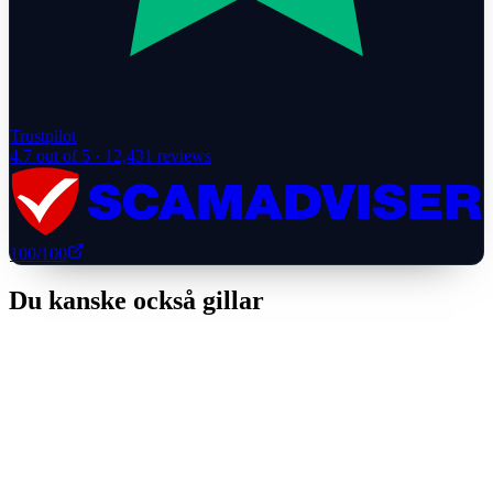
Trustpilot
4.7
out of 5 ·
12,431
reviews
100
/100
Du kanske också gillar