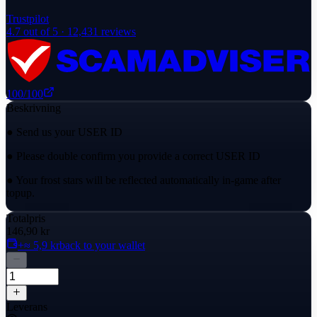
Trustpilot
4.7
out of 5 ·
12,431
reviews
100
/100
Beskrivning
● Send us your USER ID
● Please double confirm you provide a correct USER ID
● Your frost stars will be reflected automatically in-game after
topup.
Totalpris
146,90 kr
+≈ 5,9 kr
back to your wallet
Leverans