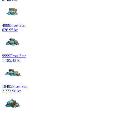
4999
Frost Star
626,95 kr
9999
Frost Star
1 185,42 kr
18495
Frost Star
2 272,96 kr