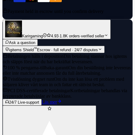
Payment held in escrow until you confirm delivery
Karirgaming
4.93
·
1.8K orders
·
verified seller
Ask a question
™
igitems Shield
Escrow · full refund · 24/7 disputes
Betalningen hålls i deposition
Din betalning stannar hos igitems
och släpps först när du har bekräftat leveransen.
100 % pengarna-tillbaka-garanti
Om din beställning inte levereras
eller inte matchar annonsen får du full återbetalning.
Tvistlösning dygnet runt
Om du inte kan lösa ett problem med
säljaren kliver vårt team in och fattar ett rättvist beslut.
PCI DSS-certifierade betalningar
Kortbetalningar behandlas via
krypterade betalväxlar av bankklass.
Läs mer
24/7 Live-support