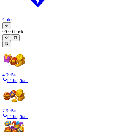
Coins
99.99 Pack
4.99
Pack
På begäran
7.99
Pack
På begäran