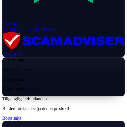
Trustpilot
4.7
out of 5 ·
12,431
reviews
100
/100
Beskrivning
Royal Match coins
Royal coins
Royal match packs
Tillgängliga erbjudanden
Bli den första att sälja denna produkt!
Börja sälja