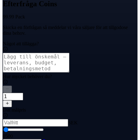
Efterfråga Coins
99.99 Pack
Skicka en förfrågan så meddelar vi våra säljare för att tillgodose
dina behov.
Något att tillägga?
Hur mycket behöver du?
Ditt målpris
SEK
0
500