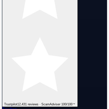
Trustpilot
12,431 reviews · ScamAdviser 100/100
Excellent