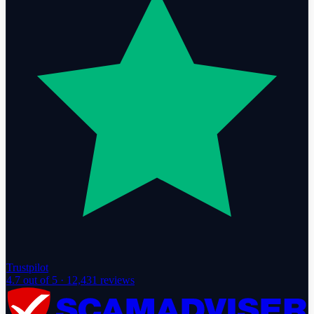
Trustpilot
4.7
out of 5 ·
12,431
reviews