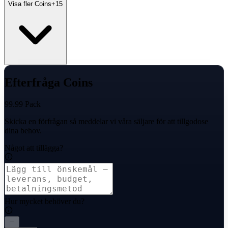
Visa fler Coins
+
15
Efterfråga Coins
99.99 Pack
Skicka en förfrågan så meddelar vi våra säljare för att tillgodose
dina behov.
Något att tillägga?
Hur mycket behöver du?