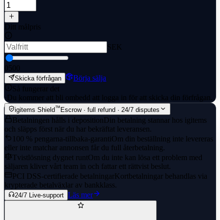
Ditt målpris
SEK
0
500
Börja sälja
Skicka förfrågan
Så fungerar det
·
Du kommer att bli ombedd att logga in för att skicka din förfrågan.
™
igitems Shield
Escrow · full refund · 24/7 disputes
Betalningen hålls i deposition
Din betalning stannar hos igitems
och släpps först när du har bekräftat leveransen.
100 % pengarna-tillbaka-garanti
Om din beställning inte levereras
eller inte matchar annonsen får du full återbetalning.
Tvistlösning dygnet runt
Om du inte kan lösa ett problem med
säljaren kliver vårt team in och fattar ett rättvist beslut.
PCI DSS-certifierade betalningar
Kortbetalningar behandlas via
krypterade betalväxlar av bankklass.
Läs mer
24/7 Live-support