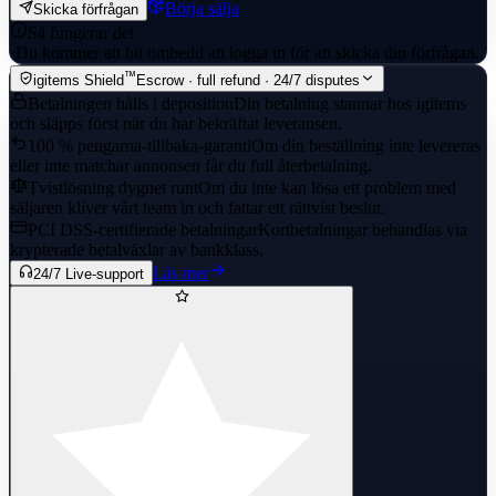
Börja sälja
Skicka förfrågan
Så fungerar det
·
Du kommer att bli ombedd att logga in för att skicka din förfrågan.
™
igitems Shield
Escrow · full refund · 24/7 disputes
Betalningen hålls i deposition
Din betalning stannar hos igitems
och släpps först när du har bekräftat leveransen.
100 % pengarna-tillbaka-garanti
Om din beställning inte levereras
eller inte matchar annonsen får du full återbetalning.
Tvistlösning dygnet runt
Om du inte kan lösa ett problem med
säljaren kliver vårt team in och fattar ett rättvist beslut.
PCI DSS-certifierade betalningar
Kortbetalningar behandlas via
krypterade betalväxlar av bankklass.
Läs mer
24/7 Live-support