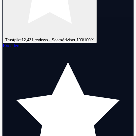
Trustpilot
12,431 reviews · ScamAdviser 100/100
Excellent