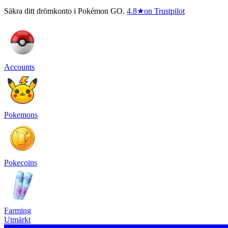
Säkra ditt drömkonto i Pokémon GO.
4.8
★
on Trustpilot
Accounts
Pokemons
Pokecoins
Farming
Utmärkt