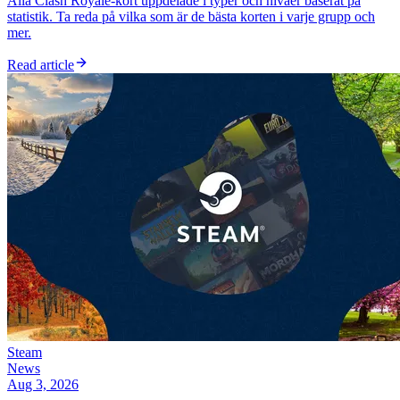
Alla Clash Royale-kort uppdelade i typer och nivåer baserat på
statistik. Ta reda på vilka som är de bästa korten i varje grupp och
mer.
Read article
Steam
News
Aug 3, 2026