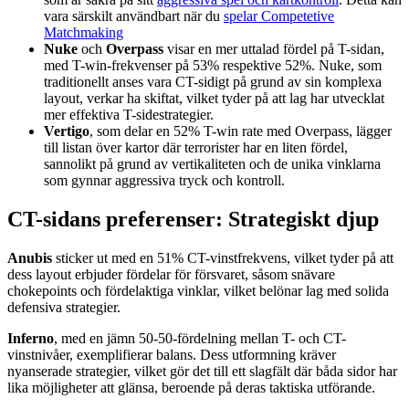
vara särskilt användbart när du
spelar Competetive
Matchmaking
Nuke
och
Overpass
visar en mer uttalad fördel på T-sidan,
med T-win-frekvenser på 53% respektive 52%. Nuke, som
traditionellt anses vara CT-sidigt på grund av sin komplexa
layout, verkar ha skiftat, vilket tyder på att lag har utvecklat
mer effektiva T-sidestrategier.
Vertigo
, som delar en 52% T-win rate med Overpass, lägger
till listan över kartor där terrorister har en liten fördel,
sannolikt på grund av vertikaliteten och de unika vinklarna
som gynnar aggressiva tryck och kontroll.
CT-sidans preferenser: Strategiskt djup
Anubis
sticker ut med en 51% CT-vinstfrekvens, vilket tyder på att
dess layout erbjuder fördelar för försvaret, såsom snävare
chokepoints och fördelaktiga vinklar, vilket belönar lag med solida
defensiva strategier.
Inferno
, med en jämn 50-50-fördelning mellan T- och CT-
vinstnivåer, exemplifierar balans. Dess utformning kräver
nyanserade strategier, vilket gör det till ett slagfält där båda sidor har
lika möjligheter att glänsa, beroende på deras taktiska utförande.