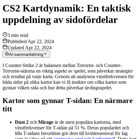
CS2 Kartdynamik: En taktisk
uppdelning av sidofördelar
3
min read
Published Apr 22, 2024
Updated Apr 22, 2024
AI-sammanfattning
I Counter-Strike 2 är balansen mellan Terrorist- och Counter-
Terrorist-sidorna en viktig aspekt av spelet, som påverkar strategier
och resultat på varje karta. Genom att analysera vinstfrekvensen för
båda sidor på olika kartor kan vi få insikter om vilka kartor som
gynnar vilken sida och hur detta påverkar tävlingsspelet.
Kartor som gynnar T-sidan: En närmare
titt
Dust 2
och
Mirage
är de mest populära kartorna, med
vinstfrekvenser för T-sidan på 51 %. Deras popularitet och
lilla T-sidans favoritism gör dem till kvintessensval för lag
som är säkra på sitt
aggressiva spel och kartkontroll
. Detta kan