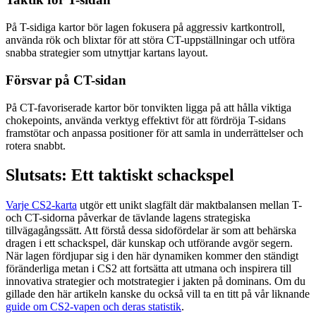
På T-sidiga kartor bör lagen fokusera på aggressiv kartkontroll,
använda rök och blixtar för att störa CT-uppställningar och utföra
snabba strategier som utnyttjar kartans layout.
Försvar på CT-sidan
På CT-favoriserade kartor bör tonvikten ligga på att hålla viktiga
chokepoints, använda verktyg effektivt för att fördröja T-sidans
framstötar och anpassa positioner för att samla in underrättelser och
rotera snabbt.
Slutsats: Ett taktiskt schackspel
Varje CS2-karta
utgör ett unikt slagfält där maktbalansen mellan T-
och CT-sidorna påverkar de tävlande lagens strategiska
tillvägagångssätt. Att förstå dessa sidofördelar är som att behärska
dragen i ett schackspel, där kunskap och utförande avgör segern.
När lagen fördjupar sig i den här dynamiken kommer den ständigt
föränderliga metan i CS2 att fortsätta att utmana och inspirera till
innovativa strategier och motstrategier i jakten på dominans. Om du
gillade den här artikeln kanske du också vill ta en titt på vår liknande
guide om CS2-vapen och deras statistik
.