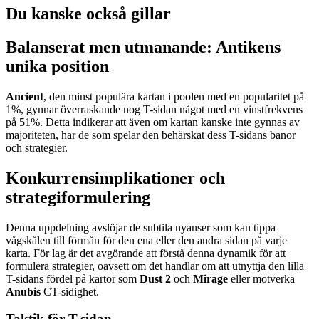
Du kanske också gillar
Balanserat men utmanande: Antikens
unika position
Ancient
, den minst populära kartan i poolen med en popularitet på
1%, gynnar överraskande nog T-sidan något med en vinstfrekvens
på 51%. Detta indikerar att även om kartan kanske inte gynnas av
majoriteten, har de som spelar den behärskat dess T-sidans banor
och strategier.
Konkurrensimplikationer och
strategiformulering
Denna uppdelning avslöjar de subtila nyanser som kan tippa
vågskålen till förmån för den ena eller den andra sidan på varje
karta. För lag är det avgörande att förstå denna dynamik för att
formulera strategier, oavsett om det handlar om att utnyttja den lilla
T-sidans fördel på kartor som
Dust 2
och
Mirage
eller motverka
Anubis
CT-sidighet.
Taktik för T-sidan