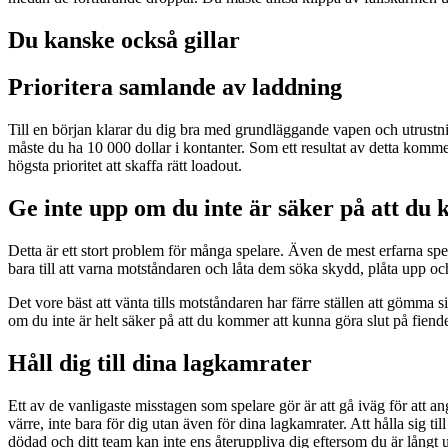
Du kanske också gillar
Prioritera samlande av laddning
Till en början klarar du dig bra med grundläggande vapen och utrust
måste du ha 10 000 dollar i kontanter. Som ett resultat av detta kommer 
högsta prioritet att skaffa rätt loadout.
Ge inte upp om du inte är säker på att du k
Detta är ett stort problem för många spelare. Även de mest erfarna spel
bara till att varna motståndaren och låta dem söka skydd, plåta upp oc
Det vore bäst att vänta tills motståndaren har färre ställen att gömma s
om du inte är helt säker på att du kommer att kunna göra slut på fiend
Håll dig till dina lagkamrater
Ett av de vanligaste misstagen som spelare gör är att gå iväg för att
värre, inte bara för dig utan även för dina lagkamrater. Att hålla sig ti
dödad och ditt team kan inte ens återuppliva dig eftersom du är långt 