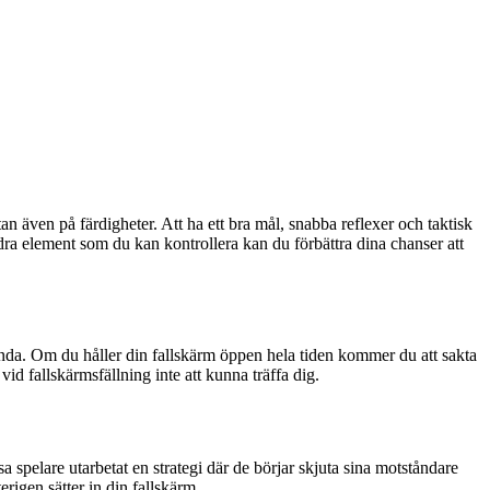
an även på färdigheter. Att ha ett bra mål, snabba reflexer och taktisk
a element som du kan kontrollera kan du förbättra dina chanser att
tt landa. Om du håller din fallskärm öppen hela tiden kommer du att sakta
id fallskärmsfällning inte att kunna träffa dig.
a spelare utarbetat en strategi där de börjar skjuta sina motståndare
rigen sätter in din fallskärm.