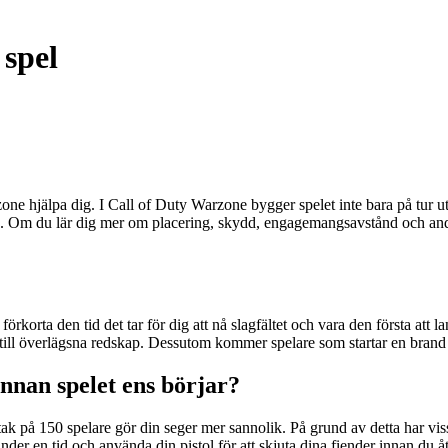
 spel
one hjälpa dig. I Call of Duty Warzone bygger spelet inte bara på tur ut
e. Om du lär dig mer om placering, skydd, engagemangsavstånd och andr
u förkorta den tid det tar för dig att nå slagfältet och vara den första a
g till överlägsna redskap. Dessutom kommer spelare som startar en brand v
innan spelet ens börjar?
tak på 150 spelare gör din seger mer sannolik. På grund av detta har viss
er en tid och använda din pistol för att skjuta dina fiender innan du åte