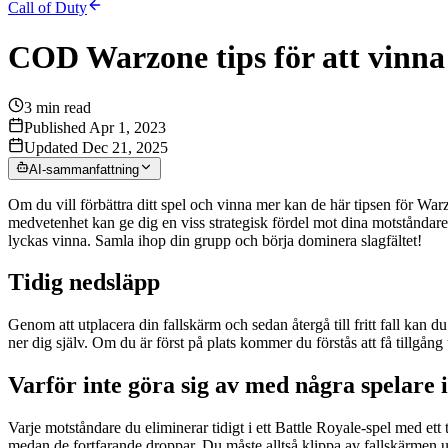
Call of Duty
COD Warzone tips för att vinna
3
min read
Published Apr 1, 2023
Updated Dec 21, 2025
AI-sammanfattning
Om du vill förbättra ditt spel och vinna mer kan de här tipsen för Warz
medvetenhet kan ge dig en viss strategisk fördel mot dina motståndar
lyckas vinna. Samla ihop din grupp och börja dominera slagfältet!
Tidig nedsläpp
Genom att utplacera din fallskärm och sedan återgå till fritt fall kan d
ner dig själv. Om du är först på plats kommer du förstås att få tillgån
Varför inte göra sig av med några spelare 
Varje motståndare du eliminerar tidigt i ett Battle Royale-spel med ett 
medan de fortfarande droppar. Du måste alltså klippa av fallskärmen und