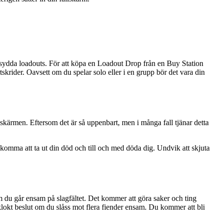
rsydda loadouts. För att köpa en Loadout Drop från en Buy Station
tskrider. Oavsett om du spelar solo eller i en grupp bör det vara din
å skärmen. Eftersom det är så uppenbart, men i många fall tjänar detta
an komma att ta ut din död och till och med döda dig. Undvik att skjuta
m du går ensam på slagfältet. Det kommer att göra saker och ting
tt klokt beslut om du slåss mot flera fiender ensam. Du kommer att bli