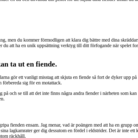
ning, men du kommer förmodligen att klara dig bättre med dina skrädda
du att ha en unik uppsättning verktyg till ditt förfogande när spelet for
an ta ut en fiende.
arna gör ett vanligt misstag att skjuta en fiende så fort de dyker upp p
h förbereda sig för en motattack.
ig på och se till att det inte finns några andra fiender i närheten som k
en.
 angripa fienden ensam. Jag menar, vad är poängen med att ha en grupp o
ll sina lagkamrater ger dig dessutom en fördel i eldstrider. Det är inte e
utom räckhåll.