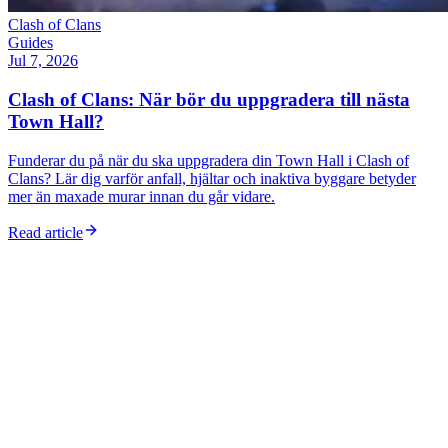
Clash of Clans
Guides
Jul 7, 2026
Clash of Clans: När bör du uppgradera till nästa
Town Hall?
Funderar du på när du ska uppgradera din Town Hall i Clash of
Clans? Lär dig varför anfall, hjältar och inaktiva byggare betyder
mer än maxade murar innan du går vidare.
Read article