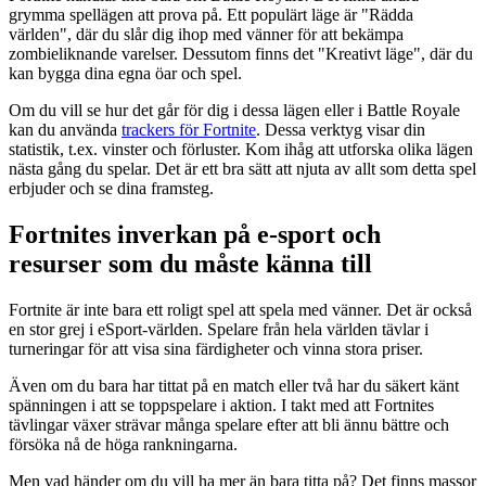
grymma spellägen att prova på. Ett populärt läge är "Rädda
världen", där du slår dig ihop med vänner för att bekämpa
zombieliknande varelser. Dessutom finns det "Kreativt läge", där du
kan bygga dina egna öar och spel.
Om du vill se hur det går för dig i dessa lägen eller i Battle Royale
kan du använda
trackers för Fortnite
. Dessa verktyg visar din
statistik, t.ex. vinster och förluster. Kom ihåg att utforska olika lägen
nästa gång du spelar. Det är ett bra sätt att njuta av allt som detta spel
erbjuder och se dina framsteg.
Fortnites inverkan på e-sport och
resurser som du måste känna till
Fortnite är inte bara ett roligt spel att spela med vänner. Det är också
en stor grej i eSport-världen. Spelare från hela världen tävlar i
turneringar för att visa sina färdigheter och vinna stora priser.
Även om du bara har tittat på en match eller två har du säkert känt
spänningen i att se toppspelare i aktion. I takt med att Fortnites
tävlingar växer strävar många spelare efter att bli ännu bättre och
försöka nå de höga rankningarna.
Men vad händer om du vill ha mer än bara titta på? Det finns massor