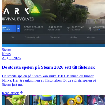
Steam
News
Aug 5, 2026
De största spelen på Steam 2026 sett till filstorlek
De största spelen på Steam kan sluka 150 GB innan du hinner
blinka. Här är rankningen av filstorleken för de största spelen på
Steam just nu.
Read article