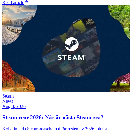
Read article
Steam
News
Aug 3, 2026
Steam-reor 2026: När är nästa Steam-rea?
Kolla in hela Steam-reaschemat för resten av 2026, plus alla