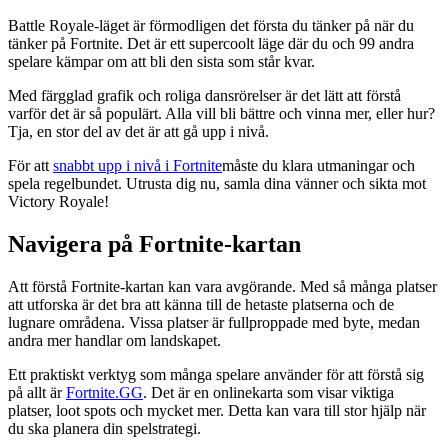
Battle Royale-läget är förmodligen det första du tänker på när du
tänker på Fortnite. Det är ett supercoolt läge där du och 99 andra
spelare kämpar om att bli den sista som står kvar.
Med färgglad grafik och roliga dansrörelser är det lätt att förstå
varför det är så populärt. Alla vill bli bättre och vinna mer, eller hur?
Tja, en stor del av det är att gå upp i nivå.
För att
snabbt upp i nivå i Fortnite
måste du klara utmaningar och
spela regelbundet. Utrusta dig nu, samla dina vänner och sikta mot
Victory Royale!
Navigera på Fortnite-kartan
Att förstå Fortnite-kartan kan vara avgörande. Med så många platser
att utforska är det bra att känna till de hetaste platserna och de
lugnare områdena. Vissa platser är fullproppade med byte, medan
andra mer handlar om landskapet.
Ett praktiskt verktyg som många spelare använder för att förstå sig
på allt är
Fortnite.GG
. Det är en onlinekarta som visar viktiga
platser, loot spots och mycket mer. Detta kan vara till stor hjälp när
du ska planera din spelstrategi.