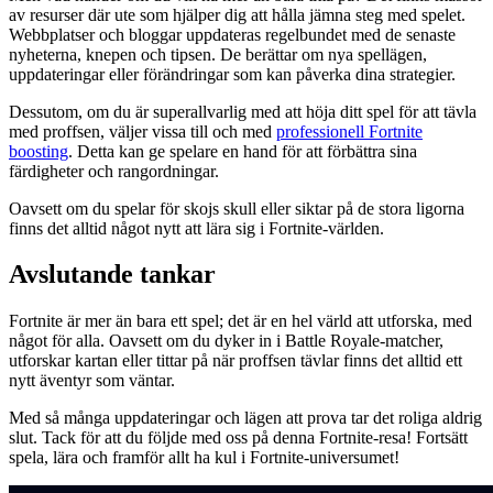
av resurser där ute som hjälper dig att hålla jämna steg med spelet.
Webbplatser och bloggar uppdateras regelbundet med de senaste
nyheterna, knepen och tipsen. De berättar om nya spellägen,
uppdateringar eller förändringar som kan påverka dina strategier.
Dessutom, om du är superallvarlig med att höja ditt spel för att tävla
med proffsen, väljer vissa till och med
professionell Fortnite
boosting
. Detta kan ge spelare en hand för att förbättra sina
färdigheter och rangordningar.
Oavsett om du spelar för skojs skull eller siktar på de stora ligorna
finns det alltid något nytt att lära sig i Fortnite-världen.
Avslutande tankar
Fortnite är mer än bara ett spel; det är en hel värld att utforska, med
något för alla. Oavsett om du dyker in i Battle Royale-matcher,
utforskar kartan eller tittar på när proffsen tävlar finns det alltid ett
nytt äventyr som väntar.
Med så många uppdateringar och lägen att prova tar det roliga aldrig
slut. Tack för att du följde med oss på denna Fortnite-resa! Fortsätt
spela, lära och framför allt ha kul i Fortnite-universumet!