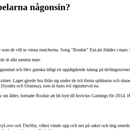
pelarna någonsin?
re som de vill se vinna matcherna. Song "Rookie" Eui-jin föddes i mars 
de är alla samma man.
r gammal och blev ganska tidigt en uppåtgående talang på tävlingsscene
ster. Laget gjorde bra ifrån sig under de två första splittarna och sluta
(Syndra och Orianna), som är hans två signaturval nu.
sin ålder, fortsatte Rookie att bli bytt till Invictus Gamings för 2014.
eyLove och TheShy, vilket vände upp och ner på saker och ting omedel