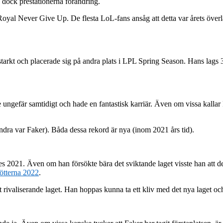
 dock prestationerna förändring.
oyal Never Give Up. De flesta LoL-fans ansåg att detta var årets överl
rkt och placerade sig på andra plats i LPL Spring Season. Hans lags 3-
ngefär samtidigt och hade en fantastisk karriär. Även om vissa kallar 
andra var Faker). Båda dessa rekord är nya (inom 2021 års tid).
 2021. Även om han försökte bära det sviktande laget visste han att d
fötterna 2022
.
det rivaliserande laget. Han hoppas kunna ta ett kliv med det nya laget oc