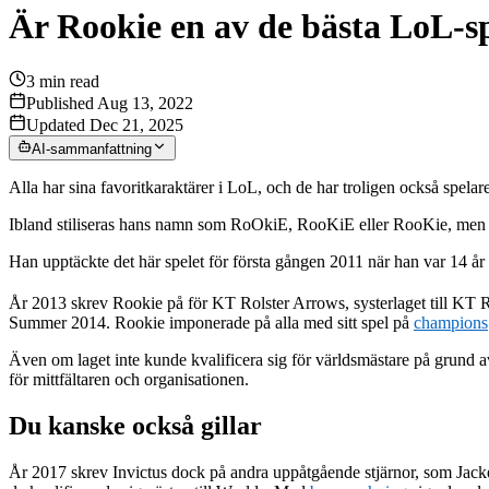
Är Rookie en av de bästa LoL-s
3
min read
Published Aug 13, 2022
Updated Dec 21, 2025
AI-sammanfattning
Alla har sina favoritkaraktärer i LoL, och de har troligen också spela
Ibland stiliseras hans namn som RoOkiE, RooKiE eller RooKie, men 
Han upptäckte det här spelet för första gången 2011 när han var 14 å
År 2013 skrev Rookie på för KT Rolster Arrows, systerlaget till KT Rol
Summer 2014. Rookie imponerade på alla med sitt spel på
champions
Även om laget inte kunde kvalificera sig för världsmästare på grund av 
för mittfältaren och organisationen.
Du kanske också gillar
År 2017 skrev Invictus dock på andra uppåtgående stjärnor, som Jack