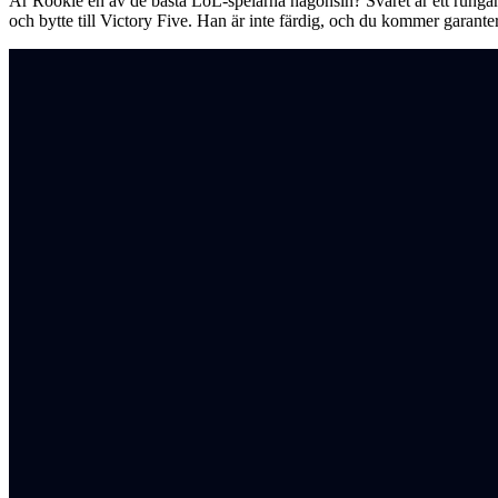
Är Rookie en av de bästa LoL-spelarna någonsin? Svaret är ett rungand
och bytte till Victory Five. Han är inte färdig, och du kommer garantera