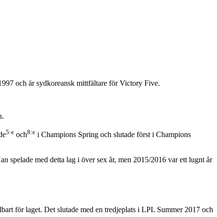
1997 och är sydkoreansk mittfältare för Victory Five.
n.
5:e
8:e
de
och
i Champions Spring och slutade först i Champions
 Han spelade med detta lag i över sex år, men 2015/2016 var ett lugnt år
bart för laget. Det slutade med en tredjeplats i LPL Summer 2017 och