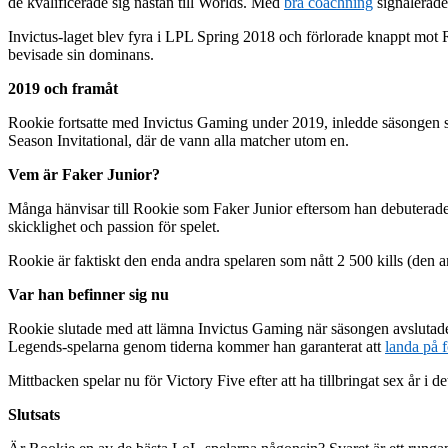
de kvalificerade sig nästan till Worlds. Med
bra coachning
signalerade
Invictus-laget blev fyra i LPL Spring 2018 och förlorade knappt mot R
bevisade sin dominans.
2019 och framåt
Rookie fortsatte med Invictus Gaming under 2019, inledde säsongen sta
Season Invitational, där de vann alla matcher utom en.
Vem är Faker Junior?
Många hänvisar till Rookie som Faker Junior eftersom han debuterade u
skicklighet och passion för spelet.
Rookie är faktiskt den enda andra spelaren som nått 2 500 kills (den 
Var han befinner sig nu
Rookie slutade med att lämna Invictus Gaming när säsongen avslutades
Legends-spelarna genom tiderna kommer han garanterat att
landa på 
Mittbacken spelar nu för Victory Five efter att ha tillbringat sex år i 
Slutsats