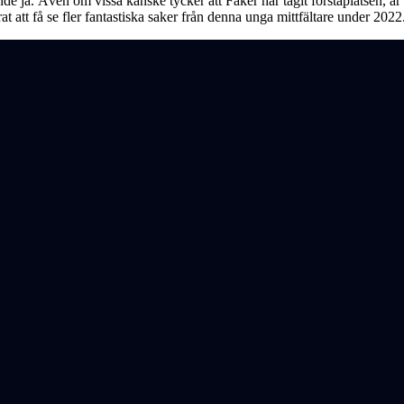
e ja. Även om vissa kanske tycker att Faker har tagit förstaplatsen, ä
t att få se fler fantastiska saker från denna unga mittfältare under 2022