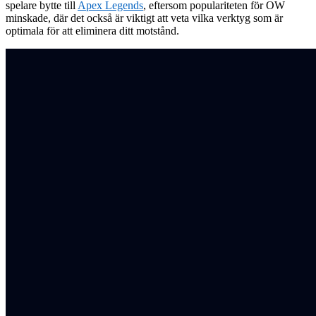
spelare bytte till
Apex Legends
, eftersom populariteten för OW
minskade, där det också är viktigt att veta vilka verktyg som är
optimala för att eliminera ditt motstånd.