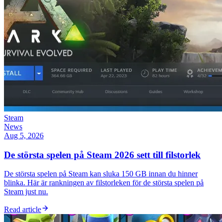
Steam
News
Aug 5, 2026
De största spelen på Steam 2026 sett till filstorlek
De största spelen på Steam kan sluka 150 GB innan du hinner
blinka. Här är rankningen av filstorleken för de största spelen på
Steam just nu.
Read article