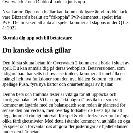
Overwatch 2 och Diablo 4 hade skjutits upp.
Nya kartor, lägen och hjältar kan komma tidigare än vi trodde, tack
vare Blizzard's beslut att "frikoppla" PvP-elementet i spelet från
PvE. Det är säkert att anta att spelet kommer att släppas under Q1-3
år 2022.
Skynda dig upp och bli betatestare
Du kanske också gillar
Den första slutna betan för Overwatch 2 kommer att börja i slutet av
april. Du kan anmäla dig på deras webbplats. Betaversionen, som
tidigare bara har setts i showcase-trailers, kommer att innehålla en
mängd helt nya funktioner som den nya hjälten Sojourn, ett nytt
spelläge Push, fyra nya kartor och omarbetningar av hjältar.
Denna beta och framtida tester är viktiga för att upptäcka och
korrigera balansfel. Vi har upptäckt några få avvikelser som vi
kommer att åtgärda med en balanspatch som redan är planerad för
senare den här veckan, men överlag fortsätter de flesta hjältar att
ligga inom ett rimligt intervall för spel & vinstfrekvenser runt många
olika färdighetsnivåer. Med detta i åtanke kommer vi att hålla ett öga
på spelet och förväntar oss att göra fler justeringar av hjältebalansen
under den här betan.