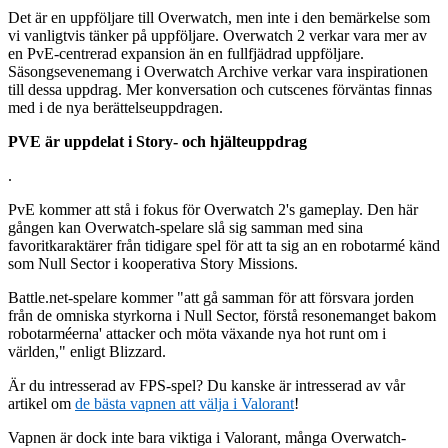
Det är en uppföljare till Overwatch, men inte i den bemärkelse som
vi vanligtvis tänker på uppföljare. Overwatch 2 verkar vara mer av
en PvE-centrerad expansion än en fullfjädrad uppföljare.
Säsongsevenemang i Overwatch Archive verkar vara inspirationen
till dessa uppdrag. Mer konversation och cutscenes förväntas finnas
med i de nya berättelseuppdragen.
PVE är uppdelat i Story- och hjälteuppdrag
.
PvE kommer att stå i fokus för Overwatch 2's gameplay. Den här
gången kan Overwatch-spelare slå sig samman med sina
favoritkaraktärer från tidigare spel för att ta sig an en robotarmé känd
som Null Sector i kooperativa Story Missions.
Battle.net-spelare kommer "att gå samman för att försvara jorden
från de omniska styrkorna i Null Sector, förstå resonemanget bakom
robotarméerna' attacker och möta växande nya hot runt om i
världen," enligt Blizzard.
Är du intresserad av FPS-spel? Du kanske är intresserad av vår
artikel om
de bästa vapnen att välja i Valorant
!
Vapnen är dock inte bara viktiga i Valorant, många Overwatch-