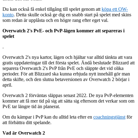
Du kan också få enkel tillgång till spelet genom att
köpa ett OW-
konto
. Detta skulle också ge dig en snabb start på spelet med skins
som redan är upplåsta och en högre rang efter eget val.
Overwatch 2's PvE- och PvP-lägen kommer att separeras i
spelet
.
Overwatch 2's nya kartor, lägen och hjältar var alltid tänkta att vara
gratis uppdateringar till det första spelet. Ändå beslutade Blizzard att
separera Overwatch 2's PvP från PvE och släppte det vid olika
perioder. För att Blizzard ska kunna erbjuda nytt innehåll gör man
detta skifte, och den slutna betaversionen av Overwatch 2 börjar i
april.
Overwatch 2 förväntas släppas senast 2022. De nya PvP-elementen
kommer att få mer tid på sig att sätta sig eftersom det verkar som om
PvE tar längre tid än planerat.
Om du kämpar i PvP kan du alltid leta efter en
coachningstjänst
för
att förbättra ditt spelande.
Vad är Overwatch 2